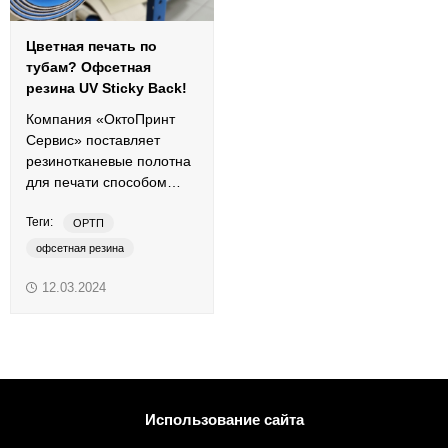
Цветная печать по
тубам? Офсетная
резина UV Sticky Back!
Компания «ОктоПринт
Сервис» поставляет
резинотканевые полотна
для печати способом
сухого офсета.
Теги:
ОРТП
офсетная резина
печать по пластику
12.03.2024
узкорулонная печать
Sticky Back
Использование сайта