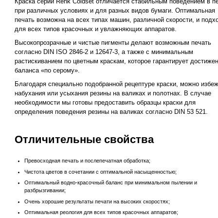
Краска серии Renk Coldset отличается стабильным поведением в п
при различных условиях и для разных видов бумаги. Оптимальная
печать возможна на всех типах машин, различной скорости, и подх
для всех типов красочных и увлажняющих аппаратов.
Высокопрозрачные и чистые пигменты делают возможным печать
согласно DIN ISO 2846-2 и 12647-3, а также с минимальным
растискиванием по цветным краскам, которое гарантирует достиже
баланса «по серому».
Благодаря специально подобранной рецептуре краски, можно избе
набухания или усыхания резины на валиках и полотнах. В случае
необходимости мы готовы предоставить образцы краски для
определения поведения резины на валиках согласно DIN 53 521.
Отличительные свойства
Превосходная печать и послепечатная обработка;
Чистота цветов в сочетании с оптимальной насыщенностью;
Оптимальный водно-красочный баланс при минимальном пылении и
разбрызгивании;
Очень хорошие результаты печати на высоких скоростях;
Оптимальная реология для всех типов красочных аппаратов;