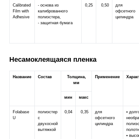
Calibrated
- основа из
0,25
0,50
для
Film with
калиброванного
офсетного
Adhesive
полиэстера,
цилиндра
- защитная бумага
Несамоклеящаяся пленка
Название
Состав
Толщина,
Применение
Харак
мм
мин
макс
Folabase
полиэстер
0,04
0,35
для
• долг
U
с
офсетного
необр
двухосной
цилиндра
полиэ
вытяжкой
полотн
• высо