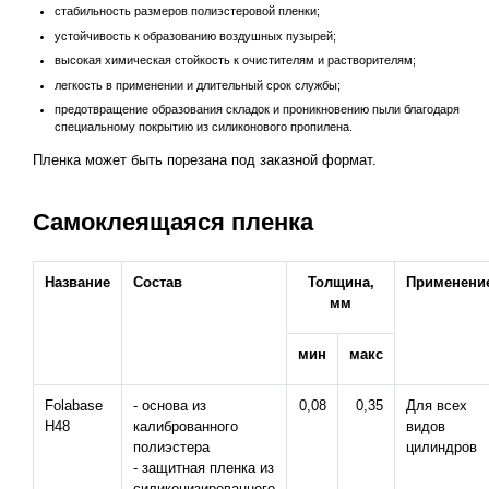
стабильность размеров полиэстеровой пленки;
устойчивость к образованию воздушных пузырей;
высокая химическая стойкость к очистителям и растворителям;
легкость в применении и длительный срок службы;
предотвращение образования складок и проникновению пыли благодаря
специальному покрытию из силиконового пропилена.
Пленка может быть порезана под заказной формат.
Самоклеящаяся пленка
Название
Состав
Толщина,
Применени
мм
мин
макс
Folabase
- основа из
0,08
0,35
Для всех
H48
калиброванного
видов
полиэстера
цилиндров
- защитная пленка из
силиконизированного