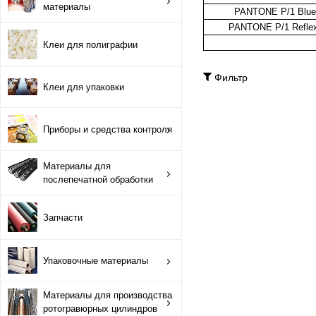
материалы
Противоотмарывающие материалы
PANTONE P/1 Blue
PANTONE P/1 Reflex
Клеи для полиграфии
Клеи для полиграфии
Фильтр
Клеи для упаковки
Клеи для упаковки
Приборы и средства контроля
Приборы и средства контроля
Материалы для послепечатной обработки
Материалы для
послепечатной обработки
Запчасти
Запчасти
Упаковочные материалы
Упаковочные материалы
Материалы для производства ротогравюрных цилиндро
Материалы для производства
Флексографские краски на водной основе
ротогравюрных цилиндров