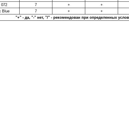
 072
7
+
+
 Blue
7
+
+
"+" - да, "-" нет, "/" - рекомендован при определенных усло
в