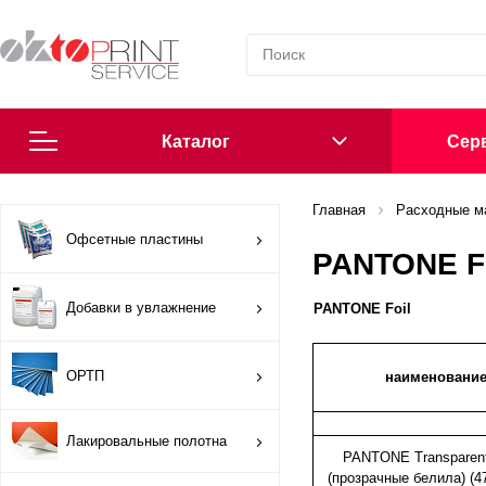
Каталог
Cерв
Согласие на обработку персональных данных
Главная
Расходные м
Офсетные пластины
PANTONE F
Политика в области обработки персональных данных
Добавки в увлажнение
PANTONE Foil
Сообщить о нарушении
ОРТП
Офсетные пластины
наименовани
Добавки в увлажнение
Лакировальные полотна
PANTONE Transparent
(прозрачные белила) (4