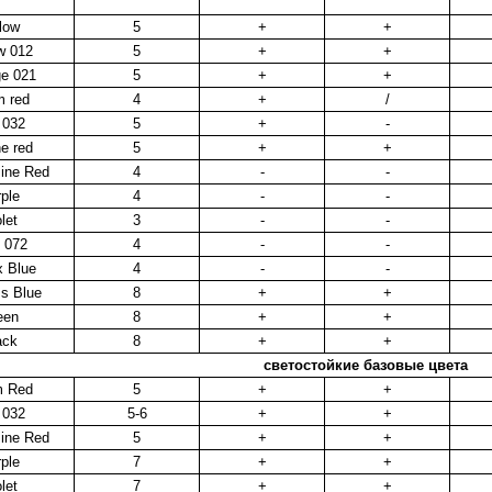
low
5
+
+
w 012
5
+
+
e 021
5
+
+
 red
4
+
/
 032
5
+
-
e red
5
+
+
ine Red
4
-
-
ple
4
-
-
let
3
-
-
 072
4
-
-
 Blue
4
-
-
s Blue
8
+
+
een
8
+
+
ack
8
+
+
светостойкие базовые цвета
 Red
5
+
+
 032
5-6
+
+
ine Red
5
+
+
ple
7
+
+
let
7
+
+