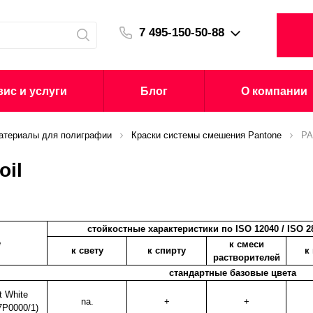
7 495-150-50-88
ис и услуги
Блог
О компании
атериалы для полиграфии
Краски системы смешения Pantone
PA
oil
стойкостные характеристики по ISO 12040 / ISO 2
е
к смеси
к свету
к спирту
к
растворителей
стандартные базовые цвета
 White
na.
+
+
7P0000/1)