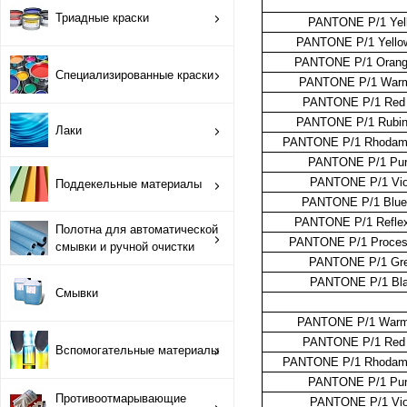
ОРТП
Триадные краски
PANTONE P/1 Yel
PANTONE P/1 Yello
Лакировальные полотна
PANTONE P/1 Orang
Специализированные краски
PANTONE P/1 Warm
Триадные краски
PANTONE P/1 Red
PANTONE P/1 Rubin
Лаки
Специализированные краски
PANTONE P/1 Rhodam
PANTONE P/1 Pur
PANTONE P/1 Vio
Поддекельные материалы
Лаки
PANTONE P/1 Blue
PANTONE P/1 Reflex
Полотна для автоматической
Поддекельные материалы
PANTONE P/1 Proces
смывки и ручной очистки
PANTONE P/1 Gr
Полотна для автоматической смывки и ручной очистки
PANTONE P/1 Bl
Смывки
PANTONE P/1 Warm
Смывки
PANTONE P/1 Red
Вспомогательные материалы
PANTONE P/1 Rhodam
Вспомогательные материалы
PANTONE P/1 Pur
Противоотмарывающие
PANTONE P/1 Vio