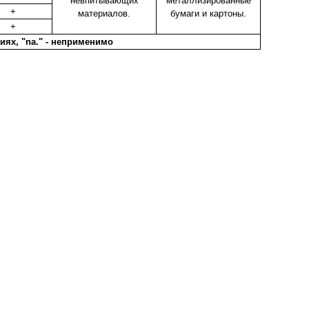
невпитывающих
металлизированные
+
материалов.
бумаги и картоны.
+
виях, "na." - неприменимо