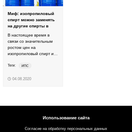
Миф: изопропиловый
спирт можно заменять
на другие спирты в
полиграфии
В настоящее время в
связи со значительным
ростом цен на
изопропиловый спирт и
его дефицитом,
Теги:
актуальность вопроса:
ИПС
«Чем можно заменить
изопропиловый с...
04.08.2020
Использование сайта
Согласие на обработку персональных данных