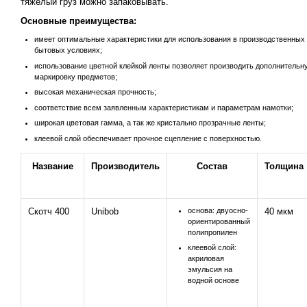
тяжелый груз можно запаковывать.
Основные преимущества:
имеет оптимальные характеристики для использования в производственных
бытовых условиях;
использование цветной клейкой ленты позволяет производить дополнительн
маркировку предметов;
высокая механическая прочность;
соответствие всем заявленным характеристикам и параметрам намотки;
широкая цветовая гамма, а так же кристально прозрачные ленты;
клеевой слой обеспечивает прочное сцепление с поверхностью.
Название
Производитель
Состав
Толщина
Скотч 400
Unibob
основа: двуосно-
40 мкм
ориентированный
полипропилен
клеевой слой:
акриловая
эмульсия на
водной основе