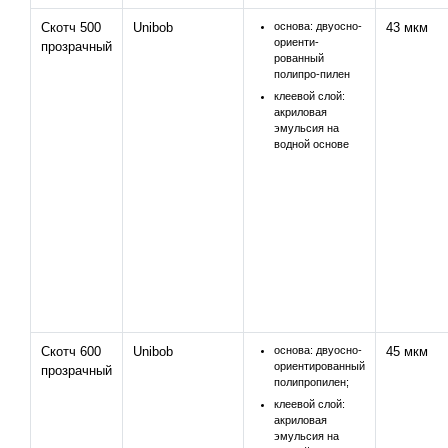
Скотч 500
Unibob
основа: двуосно-
43 мкм
ориенти-
прозрачный
рованный
полипро-пилен
клеевой слой:
акриловая
эмульсия на
водной основе
Скотч 600
Unibob
основа: двуосно-
45 мкм
ориентированный
прозрачный
полипропилен;
клеевой слой:
акриловая
эмульсия на