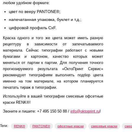
любом удобном формате:
цвет по вееру PANTONE®;
напечатанная упаковка, буклет и т.д.;
цифровой профиль CxF.
Краска одного и того же цвета может иметь разную
рецептуру в зависимости от запечатываемого
материала. Сейчас типографии работают с новыми
бумагами и картоном, качество которых может
меняться от партии к партии. Для получения точного
прогнозируемого результата «ОктоПринт Сервис»
рекомендует типографиям выполнять подбор цвета
именно на том материале, на котором планируется
печатать тираж в типографии.
Используйте в вашей типографии смесевые офсетные
краски RENK®!
Звоните и пишите: +7 495 150 50 88 /
info@oktoprint.ru
!
Теги:
RENK®
PANTONE®
офсетные краски
смесевые краски
смес