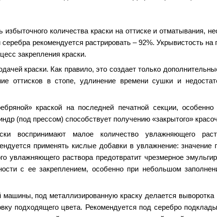
 избыточного количества краски на оттиске и отматывания, н
 печати
 серебра рекомендуется растрировать – 92%. Укрывистость на 
оцесс закрепления краски.
дачей краски. Как правило, это создает только дополнительны
ение оттисков в стопе, удлинение времени сушки и недостат
ребряной» краской на последней печатной секции, особенно
ндр (под прессом) способствует получению «закрытого» красоч
ски воспринимают малое количество увлажняющего раств
мендуется применять кислые добавки в увлажнение: значение 
ого увлажняющего раствора предотвратит чрезмерное эмульгир
ности с ее закреплением, особенно при небольшом заполне
й машины, под металлизированную краску делается выворотка 
товку подходящего цвета. Рекомендуется под серебро подклад