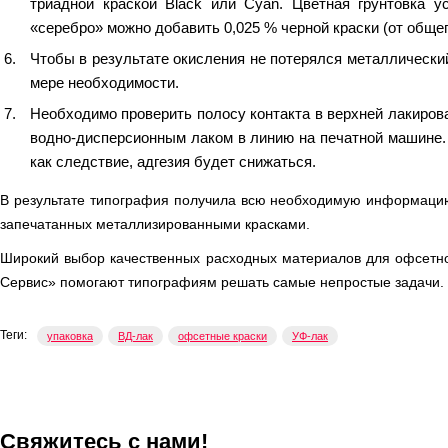
триадной краской Black или Cyan. Цветная грунтовка 
«серебро» можно добавить 0,025 % черной краски (от общ
Чтобы в результате окисления не потерялся металлически
мере необходимости.
Необходимо проверить полосу контакта в верхней лакирова
водно-дисперсионным лаком в линию на печатной машине. 
как следствие, адгезия будет снижаться.
В результате типография получила всю необходимую информацию
запечатанных металлизированными красками.
Широкий выбор качественных расходных материалов для офсетно
Сервис» помогают типографиям решать самые непростые задачи.
Теги:
упаковка
ВД-лак
офсетные краски
УФ-лак
Свяжитесь с нами!