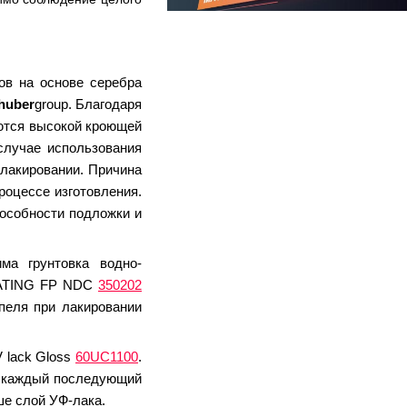
ов на основе серебра
huber
group. Благодаря
аются высокой кроющей
случае использования
лакировании. Причина
роцессе изготовления.
пособности подложки и
ма грунтовка водно-
OATING FP NDC
350202
апеля при лакировании
 lack Gloss
60UC1100
.
: каждый последующий
ше слой УФ-лака.