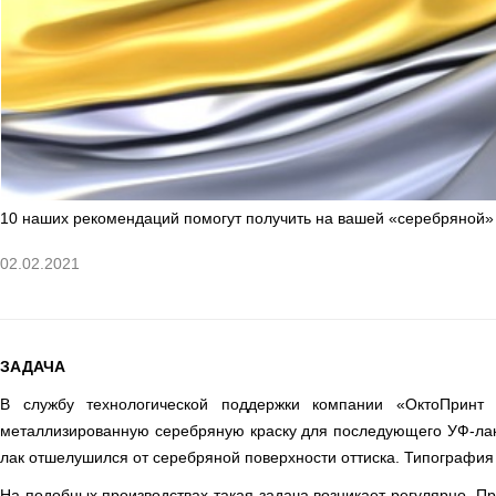
ОРТП
Лакировальные полотна
Триадные краски
Специализированные краски
10 наших рекомендаций помогут получить на вашей «серебряной» 
Лаки
02.02.2021
Поддекельные материалы
Полотна для автоматической смывки и ручной очистки
ЗАДАЧА
Смывки
В службу технологической поддержки компании «ОктоПринт
металлизированную серебряную краску для последующего УФ-лакир
Вспомогательные материалы
лак отшелушился от серебряной поверхности оттиска. Типография 
На подобных производствах такая задача возникает регулярно. 