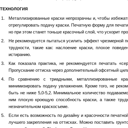
Краски системы смешения Pantone
ТЕХНОЛОГИЯ
Металлизированные краски непрозрачны и, чтобы избежать
Материалы для глубокой и сольвентной флексографской
отрегулировать подачу краски. Печатную форму для печати
но при этом станет тоньше красочный слой, что ускорит пр
Не рекомендуется пытаться усилить эффект чрезмерной по
трудности, такие как: наслоение краски, плохое повед
истиранию.
Как показала практика, не рекомендуется печатать «се
Пропускание оттиска через дополнительный офсетный цили
По сравнению с триадными, металлизированные кра
минимизировать подачу увлажнения. Кроме того, не реко
быть не ниже 5,0-5,2. Минимальное количество подаваем
ним плохую кроющую способность краски, а также труд
незначительном краскосъеме.
Если есть возможность по дизайну и красочности печатно
лучшего закрепления на оттисках. Можно поставить грун