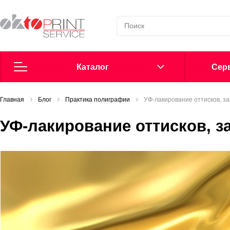
Каталог
Cерв
Главная
Согласие на обработку персональных данных
Блог
Практика полиграфии
УФ-лакирование оттисков, з
УФ-лакирование оттисков, 
Политика в области обработки персональных данных
Сообщить о нарушении
Офсетные пластины
Добавки в увлажнение