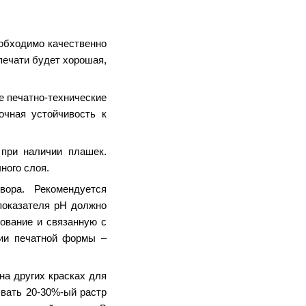
еобходимо качественно
печати будет хорошая,
е печатно-технические
очная устойчивость к
 при наличии плашек.
ного слоя.
ора. Рекомендуется
показателя рН должно
ование и связанную с
нии печатной формы –
на других красках для
ывать 20-30%-ый растр