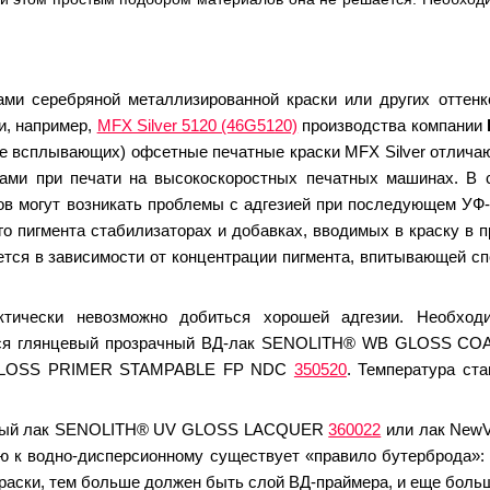
ми серебряной металлизированной краски или других оттенк
и, например,
MFX Silver 5120 (46G5120)
производства компании
(не всплывающих) офсетные печатные краски MFX Silver отлич
вами при печати на высокоскоростных печатных машинах. В 
в могут возникать проблемы с адгезией при последующем УФ-
о пигмента стабилизаторах и добавках, вводимых в краску в п
ется в зависимости от концентрации пигмента, впитывающей с
тически невозможно добиться хорошей адгезии. Необходи
уется глянцевый прозрачный ВД-лак SENOLITH® WB GLOSS C
B GLOSS PRIMER STAMPABLE FP NDC
350520
. Температура ст
в
цевый лак SENOLITH® UV GLOSS LACQUER
360022
или лак NewV
ю к водно-дисперсионному существует «правило бутерброда»
аски, тем больше должен быть слой ВД-праймера, и еще боль