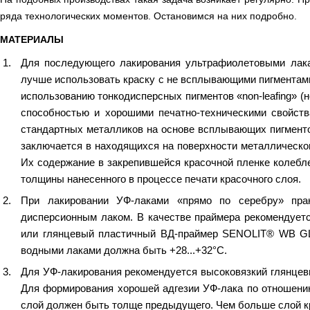
Противоотмарывающие материалы
ряда технологических моментов. Остановимся на них подробно.
МАТЕРИАЛЫ
Клеи для полиграфии
Для последующего лакирования ультрафиолетовыми лака
лучше использовать краску с не всплывающими пигментам
Клеи для упаковки
использованию тонкодисперсных пигментов «non-leafing» 
способностью и хорошими печатно-техническими свойст
Приборы и средства контроля
стандартных металликов на основе всплывающих пигменто
заключается в находящихся на поверхности металлическог
Материалы для послепечатной обработки
Их содержание в закрепившейся красочной пленке колебл
толщины нанесенного в процессе печати красочного слоя.
Запчасти
При лакировании УФ-лаками «прямо по серебру» прак
дисперсионным лаком. В качестве праймера рекоменд
Упаковочные материалы
или глянцевый пластичный ВД-праймер SENOLIT® W
водными лаками должна быть +28...+32°С.
Материалы для производства ротогравюрных цилиндро
Для УФ-лакирования рекомендуется высоковязкий глян
Для формирования хорошей адгезии УФ-лака по отношени
Флексографские краски на водной основе
слой должен быть толще предыдущего. Чем больше слой кр