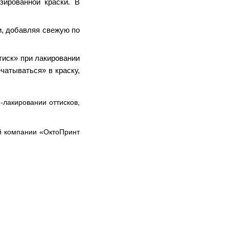
зированной краски. В
и, добавляя свежую по
тиск» при лакировании
чатываться» в краску,
лакировании оттисков,
й компании «ОктоПринт