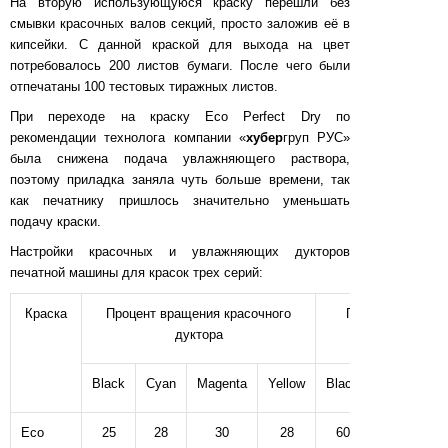
На вторую использующуюся краску перешли без
смывки красочных валов секций, просто заложив её в
кипсейки. С данной краской для выхода на цвет
потребовалось 200 листов бумаги. После чего были
отпечатаны 100 тестовых тиражных листов.
При переходе на краску Eco Perfect Dry по
рекомендации технолога компании «
хубер
груп РУС»
была снижена подача увлажняющего раствора,
поэтому приладка заняла чуть больше времени, так
как печатнику пришлось значительно уменьшать
подачу краски.
Настройки красочных и увлажняющих дукторов
печатной машины для красок трех серий:
Краска
Процент вращения красочного
Процент подачи
дуктора
Black
Cyan
Magenta
Yellow
Black
Cyan
Ma
Eco
25
28
30
28
60
60