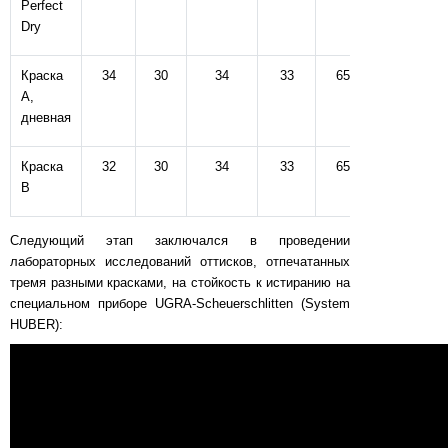
Perfect
Dry
Краска
34
30
34
33
65
65
A,
дневная
Краска
32
30
34
33
65
65
B
Следующий этап заключался в проведении
лабораторных исследований оттисков, отпечатанных
тремя разными красками, на стойкость к истиранию на
специальном приборе UGRA-Scheuerschlitten (System
HUBER):