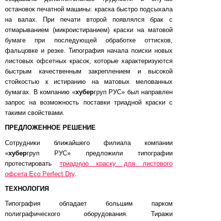
остановок печатной машины: краска быстро подсыхала
на валах. При печати второй появлялся брак с
отмарыванием (микроистиранием) краски на матовой
бумаге при последующей обработке оттисков,
фальцовке и резке. Типография начала поиски новых
листовых офсетных красок, которые характеризуются
быстрым качественным закреплением и высокой
стойкостью к истиранию на матовых мелованных
бумагах. В компанию «
хубер
груп РУС» был направлен
запрос на возможность поставки триадной краски с
такими свойствами.
ПРЕДЛОЖЕННОЕ РЕШЕНИЕ
Сотрудники ближайшего филиала компании
«
хубер
груп РУС» предложили типографии
протестировать
триадную краску для листового
офсета Eco Perfect Dry
.
ТЕХНОЛОГИЯ
Типография обладает большим парком
полиграфического оборудования. Тиражи