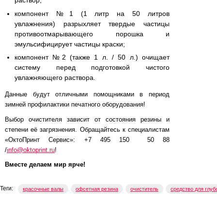
раствор;
компонент №1 (1 литр на 50 литров
увлажнения) разрыхляет твердые частицы
противоотмарывающего порошка и
эмульсифицирует частицы краски;
компонент №2 (также 1 л. / 50 л.) очищает
систему перед подготовкой чистого
увлажняющего раствора.
Данные будут отличными помощниками в период
зимней профилактики печатного оборудования!
Выбор очистителя зависит от состояния резины и
степени её загрязнения. Обращайтесь к специалистам
«ОктоПринт Сервис»: +7 495 150 50 88
/
info@oktoprint.ru
!
Вместе делаем мир ярче!
Теги:
красочные валы
офсетная резина
очиститель
средство для глуб