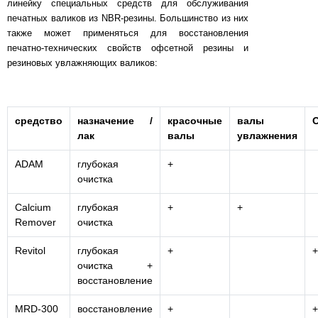
линейку специальных средств для обслуживания
печатных валиков из NBR-резины. Большинство из них
также может применяться для восстановления
печатно-технических свойств офсетной резины и
резиновых увлажняющих валиков:
средство
назначение /
красочные
валы
лак
валы
увлажнения
ADAM
глубокая
+
очистка
Calcium
глубокая
+
+
Remover
очистка
Revitol
глубокая
+
+
очистка +
восстановление
MRD-300
восстановление
+
+