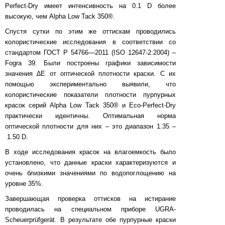
Perfect-Dry имеет интенсивность на 0.1 D более
высокую, чем Alpha Low Tack 350®.
Спустя сутки по этим же оттискам проводились
колористические исследования в соответствии со
стандартом ГОСТ Р 54766—2011 (ISO 12647-2:2004) –
Fogra 39. Были построены графики зависимости
значения ∆Е от оптической плотности краски. С их
помощью экспериментально выявили, что
колористические показатели плотности пурпурных
красок серий Alpha Low Tack 350® и Eco-Perfect-Dry
практически идентичны. Оптимальная норма
оптической плотности для них – это диапазон 1.35 –
1.50 D.
В ходе исследования красок на влагоемкость было
установлено, что данные краски характеризуются и
очень близкими значениями по водопоглощению на
уровне 35%.
Завершающая проверка оттисков на истирание
проводилась на специальном приборе UGRA-
Scheuerprüfgerät. В результате обе пурпурные краски