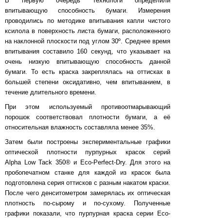
В первую очередь технологи определили
впитывающую способность бумаги. Измерения
проводились по методике впитывания капли чистого
ксилола в поверхность листа бумаги, расположенного
на наклонной плоскости под углом 30º. Среднее время
впитывания составило 160 секунд, что указывает на
очень низкую впитывающую способность данной
бумаги. То есть краска закреплялась на оттисках в
большей степени оксидативно, чем впитыванием, в
течение длительного времени.
При этом используемый противоотмарывающий
порошок соответствовал плотности бумаги, а её
относительная влажность составляла менее 35%.
Затем были построены экспериментальные графики
оптической плотности пурпурных красок серий
Alpha Low Tack 350® и Eco-Perfect-Dry. Для этого на
пробопечатном станке для каждой из красок была
подготовлена серия оттисков с разным накатом краски.
После чего денситометром замерялась их оптическая
плотность по-сырому и по-сухому. Полученные
графики показали, что пурпурная краска серии Eco-