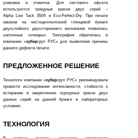
упаковка и этикетка. Для листового офсета
используются триадные краски двух серий –
Alpha Low Tack 350® и Eco-Perfect-Dry. При печати
заказов на чистоцеллюлозной глянцевой бумаге
двухслойного двухстороннего мелования появились
хаотичные «отмары». Типография обратилась в
компанию «
хубер
груп РУС» для выявления причины
данного дефекта печати.
ПРЕДЛОЖЕННОЕ РЕШЕНИЕ
Технологи компании «
хубер
груп РУС» рекомендовали
провести исследование интенсивности, стойкости к
истиранию и закреплению пурпурных красок двух
данных серий на данной бумаге в лабораторных
условиях.
ТЕХНОЛОГИЯ