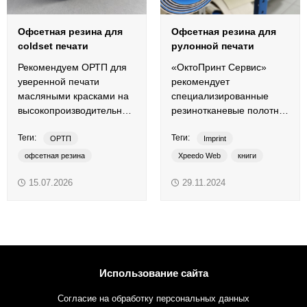
Офсетная резина для
Офсетная резина для
coldset печати
рулонной печати
Рекомендуем ОРТП для
«ОктоПринт Сервис»
уверенной печати
рекомендует
масляными красками на
специализированные
высокопроизводительных
резинотканевые полотна
рулонных машинах без
Xpeedo Web для ролевых
Теги:
Теги:
сушки.
печатных машин без
ОРТП
Imprint
сушки.
офсетная резина
Xpeedo Web
книги
рулонная печать
ОРТП
офсетная печать
15.07.2026
29.11.2024
традиционные краски
офсетная резина
Imprint
Xpeedo Web
ролевая печать
традиционные краски
Использование сайта
Согласие на обработку персональных данных