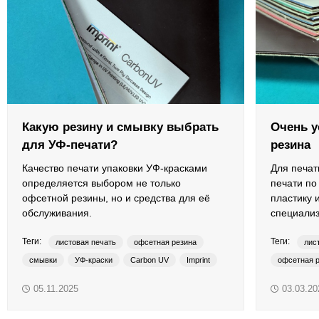
ОРТП
Лакировальные полотна
Триадные краски
Специализированные краски
Какую резину и смывку выбрать
Очень у
для УФ-печати?
резина
Лаки
Качество печати упаковки УФ-красками
Для печат
Поддекельные материалы
определяется выбором не только
печати по
офсетной резины, но и средства для её
пластику 
обслуживания.
специализ
Полотна для автоматической смывки и ручной очистки
Теги:
Теги:
листовая печать
офсетная резина
лис
Смывки
смывки
УФ-краски
Carbon UV
Imprint
офсетная 
NewV sup Wash Up Solution
печать по 
05.11.2025
03.03.20
Вспомогательные материалы
H-UV
I
UV-LED