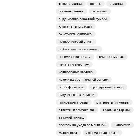
термоэтикетки.
печать.
этикетки.
ролевая печать.
релиз-лак.
скручивание офсетной бумаги.
климат в типографии.
очиститель анилокса.
изопропиловый спирт.
выборочное лакирование.
оптимизация печати.
блистерный лак.
печать по пластику.
каширование картона.
краски на растительной основе.
рельефный лак.
трафаретная печать.
визуально-тактильный.
глянцево-матовый.
глиттеры и пигменты.
этикетки и эффект-лак.
клеевые стержни.
высокий глянец.
программа ухода за машиной.
DataMatrix.
маркировка.
узкорулонная печать.