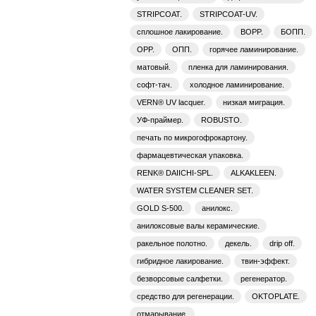
STRIPCOAT.
STRIPCOAT-UV.
сплошное лакирование.
BOPP.
БОПП.
OPP.
ОПП.
горячее ламинирование.
матовый.
пленка для ламинирования.
софт-тач.
холодное ламинирование.
VERN® UV lacquer.
низкая миграция.
УФ-праймер.
ROBUSTO.
печать по микрогофрокартону.
фармацевтическая упаковка.
RENK® DAIICHI-SPL.
ALKAKLEEN.
WATER SYSTEM CLEANER SET.
GOLD S-500.
анилокс.
анилоксовые валы керамические.
ракельное полотно.
декель.
drip off.
гибридное лакирование.
твин-эффект.
безворсовые салфетки.
регенератор.
средство для регенерации.
OKTOPLATE.
отмарывание.