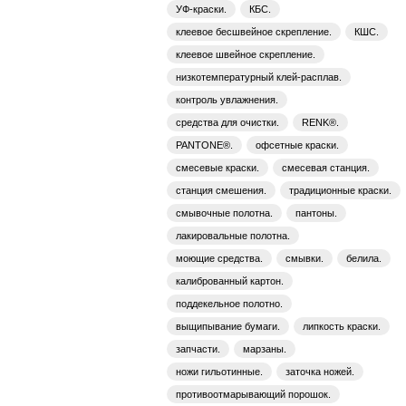
УФ-краски.
КБС.
клеевое бесшвейное скрепление.
КШС.
клеевое швейное скрепление.
низкотемпературный клей-расплав.
контроль увлажнения.
средства для очистки.
RENK®.
PANTONE®.
офсетные краски.
смесевые краски.
смесевая станция.
станция смешения.
традиционные краски.
смывочные полотна.
пантоны.
лакировальные полотна.
моющие средства.
смывки.
белила.
калиброванный картон.
поддекельное полотно.
выщипывание бумаги.
липкость краски.
запчасти.
марзаны.
ножи гильотинные.
заточка ножей.
противоотмарывающий порошок.