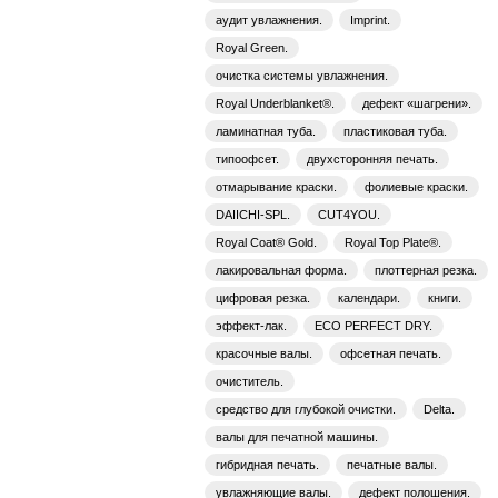
аудит увлажнения.
Imprint.
Royal Green.
очистка системы увлажнения.
Royal Underblanket®.
дефект «шагрени».
ламинатная туба.
пластиковая туба.
типоофсет.
двухсторонняя печать.
отмарывание краски.
фолиевые краски.
DAIICHI-SPL.
CUT4YOU.
Royal Coat® Gold.
Royal Top Plate®.
лакировальная форма.
плоттерная резка.
цифровая резка.
календари.
книги.
эффект-лак.
ECO PERFECT DRY.
красочные валы.
офсетная печать.
очиститель.
средство для глубокой очистки.
Delta.
валы для печатной машины.
гибридная печать.
печатные валы.
увлажняющие валы.
дефект полошения.