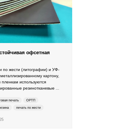
стойчивая офсетная
и по жести (литографии) и УФ-
 металлизированному картону,
и пленкам используются
ированные резинотканевые ...
товая печать
ОРТП
резина
печать по жести
пластику
УФ-краски
Carbon UV
25
mprint
LED-UV
LE-UV
UV-HS