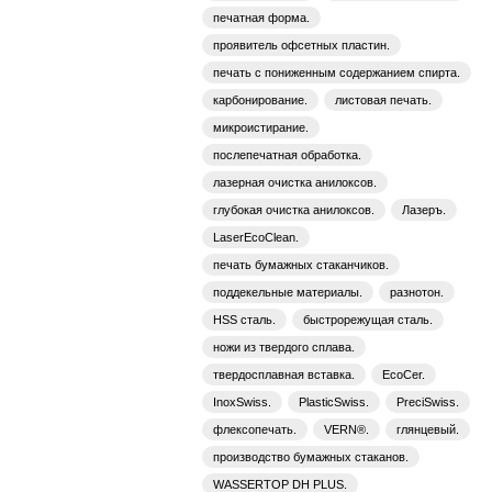
печатная форма.
проявитель офсетных пластин.
печать с пониженным содержанием спирта.
карбонирование.
листовая печать.
микроистирание.
послепечатная обработка.
лазерная очистка анилоксов.
глубокая очистка анилоксов.
Лазеръ.
LaserEcoClean.
печать бумажных стаканчиков.
поддекельные материалы.
разнотон.
HSS сталь.
быстрорежущая сталь.
ножи из твердого сплава.
твердосплавная вставка.
EcoCer.
InoxSwiss.
PlasticSwiss.
PreciSwiss.
флексопечать.
VERN®.
глянцевый.
производство бумажных стаканов.
WASSERTOP DH PLUS.