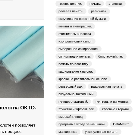
термоэтикетки.
печать.
этикетки.
софт-тач
ролевая печать.
релиз-лак.
скручивание офсетной бумаги.
климат в типографии.
очиститель анилокса.
изопропиловый спирт.
выборочное лакирование.
оптимизация печати.
блистерный лак.
печать по пластику.
каширование картона.
краски на растительной основе.
рельефный лак.
трафаретная печать.
визуально-тактильный.
глянцево-матовый.
глиттеры и пигменты.
полотна OKTO-
этикетки и эффект-лак.
клеевые стержни.
высокий глянец.
программа ухода за машиной.
DataMatrix.
олотен позволяет
ть процесс
маркировка.
узкорулонная печать.