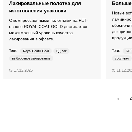
Лакировальные полотна для
Больше,
изготовления упаковки
Новые sof
ламиниро
С компрессионными полотнами на PET-
обеспечит
основе ROYAL COAT GOLD достигается
декориров
максимальный уровень качества
продукции
лакирования в офсете.
Теги:
Теги:
Royal Coat® Gold
ВД-лак
БО
выборочное лакирование
софт-тач
форма для лакирования
anti-fingerpr
17.12.2025
11.12.20
лакировальные полотна
плоттерная резка
УФ-лак
2