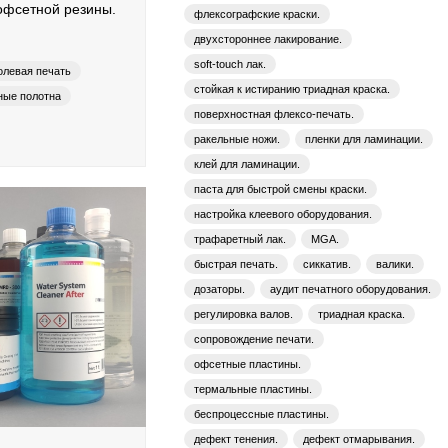
офсетной резины.
флексографские краски.
двухстороннее лакирование.
soft-touch лак.
олевая печать
стойкая к истиранию триадная краска.
ые полотна
поверхностная флексо-печать.
OKTO-WET
ракельные ножи.
пленки для ламинации.
клей для ламинации.
паста для быстрой смены краски.
настройка клеевого оборудования.
трафаретный лак.
MGA.
быстрая печать.
сиккатив.
валики.
дозаторы.
аудит печатного оборудования.
регулировка валов.
триадная краска.
сопровождение печати.
офсетные пластины.
термальные пластины.
беспроцессные пластины.
дефект тенения.
дефект отмарывания.