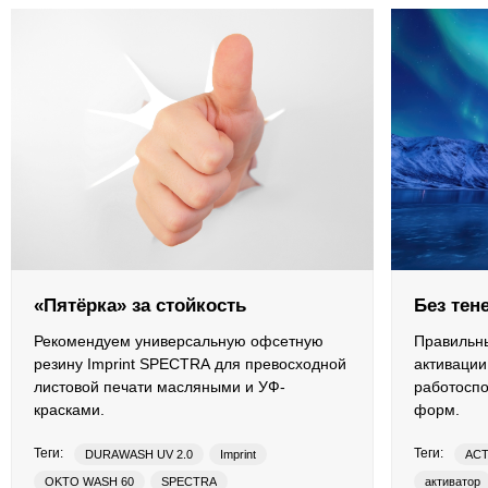
Противоотмарывающие материалы
Клеи для полиграфии
Клеи для упаковки
Приборы и средства контроля
Материалы для послепечатной обработки
Запчасти
«Пятёрка» за стойкость
Без тен
Рекомендуем универсальную офсетную
Правильны
Упаковочные материалы
резину Imprint SPECTRA для превосходной
активации
листовой печати масляными и УФ-
работосп
Материалы для производства ротогравюрных цилиндро
красками.
форм.
Теги:
Теги:
DURAWASH UV 2.0
Imprint
ACT
Флексографские краски на водной основе
OKTO WASH 60
SPECTRA
активатор