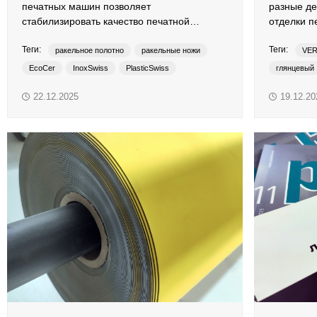
печатных машин позволяет
разные д
стабилизировать качество печатной
отделки п
продукции.
Теги:
Теги:
ракельное полотно
ракельные ножи
VE
EcoCer
InoxSwiss
PlasticSwiss
глянцевый
PreciSwiss
трафаретн
22.12.2025
19.12.20
этикетки