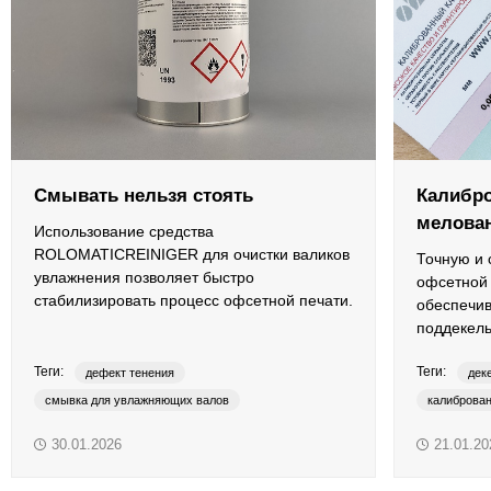
ОРТП
Лакировальные полотна
Триадные краски
Специализированные краски
Смывать нельзя стоять
Калибр
мелова
Лаки
Использование средства
ROLOMATICREINIGER для очистки валиков
Точную и 
увлажнения позволяет быстро
Поддекельные материалы
офсетной 
стабилизировать процесс офсетной печати.
обеспечив
поддекел
Полотна для автоматической смывки и ручной очистки
Теги:
Теги:
дефект тенения
дек
Смывки
смывка для увлажняющих валов
калиброва
средства для очистки
ROLOMATICREINIGER
поддекель
30.01.2026
21.01.20
Вспомогательные материалы
SUPER PA