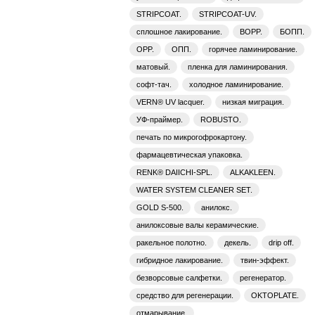
STRIPCOAT.
STRIPCOAT-UV.
сплошное лакирование.
BOPP.
БОПП.
OPP.
ОПП.
горячее ламинирование.
матовый.
пленка для ламинирования.
софт-тач.
холодное ламинирование.
VERN® UV lacquer.
низкая миграция.
УФ-праймер.
ROBUSTO.
печать по микрогофрокартону.
фармацевтическая упаковка.
RENK® DAIICHI-SPL.
ALKAKLEEN.
WATER SYSTEM CLEANER SET.
GOLD S-500.
анилокс.
анилоксовые валы керамические.
ракельное полотно.
декель.
drip off.
гибридное лакирование.
твин-эффект.
безворсовые салфетки.
регенератор.
средство для регенерации.
OKTOPLATE.
отмарывание.