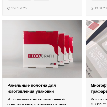
гибридная печать
листовая печать
офсетные 
Краски системы смешения Pantone
16.01.2026
13.01.20
офсетная резина
смывки
печатная 
Материалы для глубокой и сольвентной флексографской
Ракельные полотна для
Многоф
изготовления упаковки
трафар
Использование высококачественной
Использов
оснастки в камер-ракельных системах
GLOSS 21