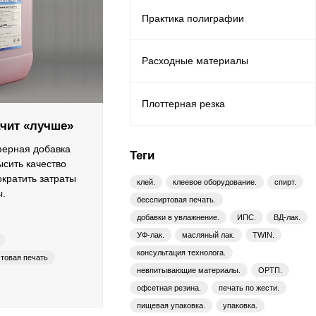
Практика полиграфии
Расходные материалы
Плоттерная резка
ачит «лучше»
ферная добавка
Теги
ысить качество
ократить затраты
клей.
клеевое оборудование.
спирт.
ы.
бесспиртовая печать.
добавки в увлажнение.
ИПС.
ВД-лак.
УФ-лак.
масляный лак.
TWIN.
консультация технолога.
товая печать
невпитывающие материалы.
ОРТП.
анием спирта
офсетная резина.
печать по жести.
краски
пищевая упаковка.
упаковка.