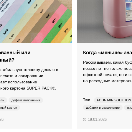
ованный или
Когда «меньше» зн
нный?
Рассказываем, какая бу
позволяет не только пов
стабильную толщину декеля в
офсетной печати, но и с
печати и лакировании
на расходные материал
ает использование
ьного картона SUPER PACK®.
Теги:
ель
дефект полошения
FOUNTAIN SOLUTION
нный картон
добавки в увлажнение
лис
ные материалы
приводка
печать с пониженным содерж
26
19.01.2026
CK®
традиционные краски
УФ-