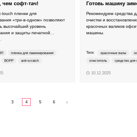
 чем софт-тач!
Готовь машину зим
t-touch пленки для
Рекомендуем средства д
вания «три-в-одном» позволяют
очистки и восстановлени
ь высочайший уровень
красочных валиков офсе
ания и защиты печатной
машины.
.
Теги:
ПП
пленка для ламинирования
красочные валы
о
BOPP
anti-scratch
очиститель
средство для 
int
soft-touch
средство для удаления кальц
25
10.12.2025
увлажняющие валы
3
4
5
6