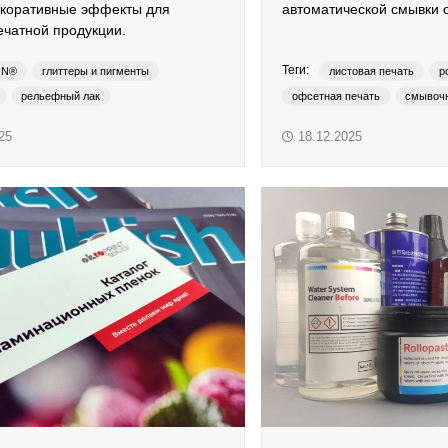
екоративные эффекты для
автоматической смывки 
ечатной продукции.
Теги:
RN®
глиттеры и пигменты
листовая печать
р
рельефный лак
офсетная печать
смывочн
ый лак
упаковка
УФ-лак
OKTOTEX
OKTO-TEX
25
18.12.2025