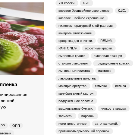
УФ-краски.
КБС.
клеевое бесшвейное скрепление.
КШС.
клеевое швейное скрепление.
низкотемпературный клей-расплав.
контроль увлажнения.
средства для очистки.
RENK®.
PANTONE®.
офсетные краски.
смесевые краски.
смесевая станция.
станция смешения.
традиционные краски.
смывочные полотна.
пантоны.
лакировальные полотна.
 пленка
моющие средства.
смывки.
белила.
калиброванный картон.
минированная
пленкой,
поддекельное полотно.
ную
выщипывание бумаги.
липкость краски.
запчасти.
марзаны.
ножи гильотинные.
заточка ножей.
OPP
ОПП
противоотмарывающий порошок.
атовый