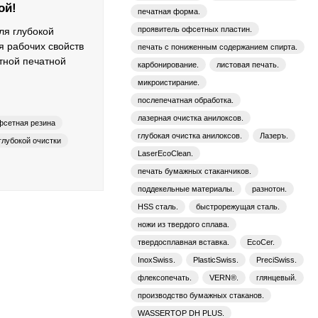
ой!
печатная форма.
проявитель офсетных пластин.
ля глубокой
я рабочих свойств
печать с пониженным содержанием спирта.
тной печатной
карбонирование.
листовая печать.
микроистирание.
послепечатная обработка.
лазерная очистка анилоксов.
фсетная резина
глубокая очистка анилоксов.
Лазеръ.
глубокой очистки
LaserEcoClean.
ия
печать бумажных стаканчиков.
поддекельные материалы.
разнотон.
HSS сталь.
быстрорежущая сталь.
ножи из твердого сплава.
твердосплавная вставка.
EcoCer.
InoxSwiss.
PlasticSwiss.
PreciSwiss.
флексопечать.
VERN®.
глянцевый.
производство бумажных стаканов.
WASSERTOP DH PLUS.