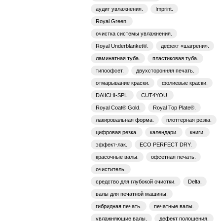
аудит увлажнения.
Imprint.
Royal Green.
очистка системы увлажнения.
Royal Underblanket®.
дефект «шагрени».
ламинатная туба.
пластиковая туба.
типоофсет.
двухсторонняя печать.
отмарывание краски.
фолиевые краски.
DAIICHI-SPL.
CUT4YOU.
Royal Coat® Gold.
Royal Top Plate®.
лакировальная форма.
плоттерная резка.
цифровая резка.
календари.
книги.
эффект-лак.
ECO PERFECT DRY.
красочные валы.
офсетная печать.
очиститель.
средство для глубокой очистки.
Delta.
валы для печатной машины.
гибридная печать.
печатные валы.
увлажняющие валы.
дефект полошения.