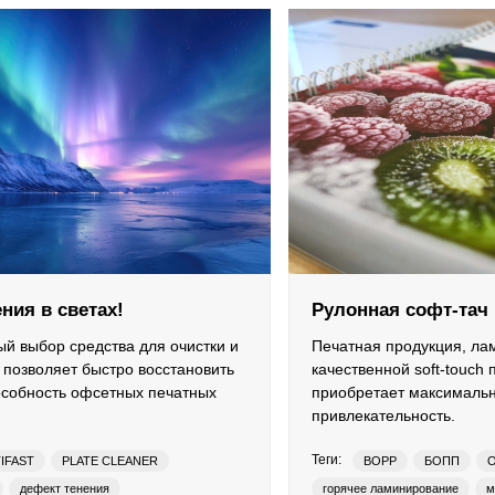
ения в светах!
Рулонная софт-тач
й выбор средства для очистки и
Печатная продукция, ла
 позволяет быстро восстановить
качественной soft-touch 
особность офсетных печатных
приобретает максималь
в
привлекательность.
Теги:
IFAST
PLATE CLEANER
BOPP
БОПП
дефект тенения
горячее ламинирование
м