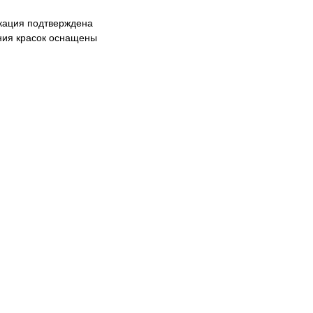
кация подтверждена
ния красок оснащены