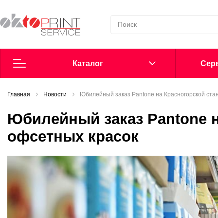
Каталог
Cерв
Главная
Согласие на обработку персональных данных
Новости
Юбилейный заказ Pantone на Красногорской ста
Юбилейный заказ Pantone 
Политика в области обработки персональных данных
офсетных красок
Сообщить о нарушении
Офсетные пластины
Добавки в увлажнение