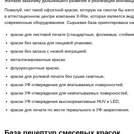
Желаем заказчику дальнейшего развития и реализации инноваци
Противоотмарывающие материалы
Пожалуй, нет такой офсетной краски, которую не смогли бы изго
в аттестационном центре компании X-Rite, которая является в
Клеи для полиграфии
современным оборудованием. Сырьевая база ориентирована на 
Клеи для упаковки
краски для листовой печати (стандартные, фолиевые, стойкие
краски без запаха для пищевой упаковки;
Приборы и средства контроля
краски без запаха с низкой миграцией;
металлизированные краски;
Материалы для послепечатной обработки
флуоресцентные краски;
краски для ролевой печати без сушки газетные;
Запчасти
краски УФ-отверждения для впитываемых поверхностей;
краски УФ-отверждения для невпитываемых поверхностей;
Упаковочные материалы
краски УФ-отверждения высокореактивные HUV и LED;
краски для печати по жести термального и УФ-закрепления.
Материалы для производства ротогравюрных цилиндро
Флексографские краски на водной основе
База рецептур смесевых красок