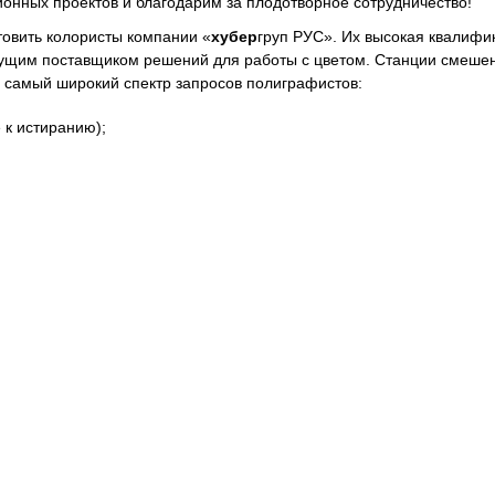
онных проектов и благодарим за плодотворное сотрудничество!
товить колористы компании «
хубер
груп РУС». Их высокая квалифи
едущим поставщиком решений для работы с цветом. Станции смеше
самый широкий спектр запросов полиграфистов:
 к истиранию);
в