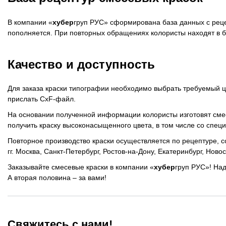
Краски системы смешения Pantone
В компании «
хубер
груп РУС» сформирована база данных с реце
пополняется. При повторных обращениях колористы находят в б
Материалы для глубокой и сольвентной флексографской
Качество и доступность
Для заказа краски типографии необходимо выбрать требуемый ц
прислать CxF-файл.
На основании полученной информации колористы изготовят смес
получить краску высоконасыщенного цвета, в том числе со спец
Повторное производство краски осуществляется по рецептуре, с
гг. Москва, Санкт-Петербург, Ростов-на-Дону, Екатеринбург, Нов
Заказывайте смесевые краски в компании «
хубер
груп РУС»! Над
А вторая половина – за вами!
Свяжитесь с нами!