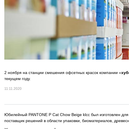
ОРТП
Лакировальные полотна
Триадные краски
Специализированные краски
Лаки
2 ноября на станции смешения офсетных красок компании «
хуб
Поддекельные материалы
текущем году.
Полотна для автоматической смывки и ручной очистки
11.11.2020
Смывки
Юбилейный PANTONE P Cat Chow Beige klcc был изготовлен для
Вспомогательные материалы
поставщик решений в области упаковки, биоматериалов, древес