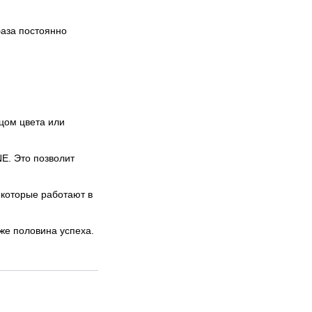
база постоянно
цом цвета или
E. Это позволит
 которые работают в
же половина успеха.