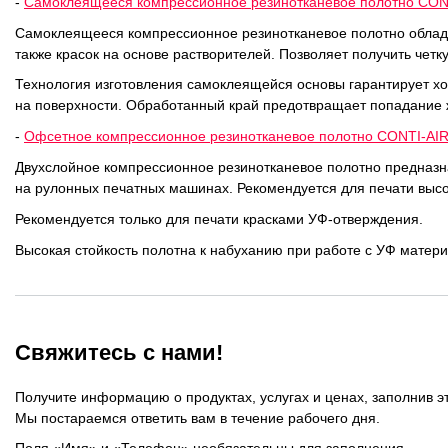
-
Самоклеящееся компрессионное резинотканевое полотно CO
ОРТП
Самоклеящееся компрессионное резинотканевое полотно облада
Лакировальные полотна
также красок на основе растворителей. Позволяет получить четк
Технология изготовления самоклеящейся основы гарантирует хо
Триадные краски
на поверхности. Обработанный край предотвращает попадание ж
-
Офсетное компрессионное резинотканевое полотно CONTI-AI
Специализированные краски
Двухслойное компрессионное резинотканевое полотно предназна
на рулонных печатных машинах. Рекомендуется для печати высо
Лаки
Рекомендуется только для печати красками УФ-отверждения.
Высокая стойкость полотна к набуханию при работе с УФ матер
Поддекельные материалы
Полотна для автоматической смывки и ручной очистки
Свяжитесь с нами!
Смывки
Получите информацию о продуктах, услугах и ценах, заполнив э
Вспомогательные материалы
Мы постараемся ответить вам в течение рабочего дня.