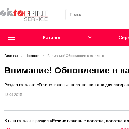
Каталог
Cерв
Главная
Согласие на обработку персональных данных
Новости
Внимание! Обновление в каталоге
Внимание! Обновление в к
Политика в области обработки персональных данных
Раздел каталога «Резинотканевые полотна, полотна для лакир
Сообщить о нарушении
18.09.2015
Офсетные пластины
Добавки в увлажнение
В наш каталог в раздел «
Резинотканевые полотна, полотна д