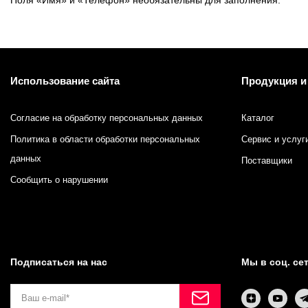
Поля «Имя» и «Телефон» необязательны для заполнения.
Противоотмарывающие материалы
Клеи для полиграфии
Клеи для упаковки
Использование сайта
Продукция и
Приборы и средства контроля
Согласие на обработку персональных данных
Каталог
Политика в области обработки персональных
Сервис и услуг
Материалы для послепечатной обработки
данных
Поставщики
Сообщить о нарушении
Запчасти
Упаковочные материалы
Материалы для производства ротогравюрных цилиндро
Подписаться на нас
Мы в соц. се
Флексографские краски на водной основе