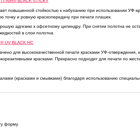
NTI-AIR® BLACK STICKY
ет повышенной стойкостью к набуханию при использовании УФ-кра
ую точку и ровную краскопередачу при печати плашек.
рошую адгезию к офсетному цилиндру. При снятии полотна не оста
идкостей в слои полотна.
R® UV BLACK HC
чено для высококачественной печати красками УФ-отверждения, ка
кореактивными красками. Прекрасно подходит для печати по жести
иалами (красками и смывками) благодаря использованию специаль
ту форму.