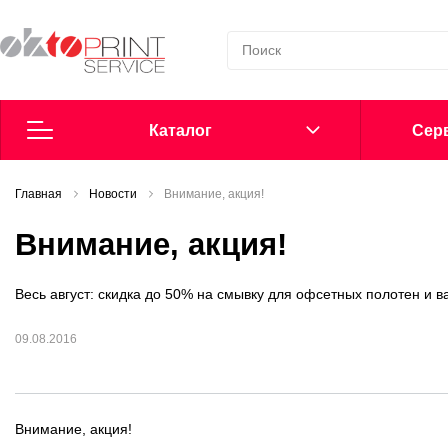
Каталог
Cерв
Главная
Согласие на обработку персональных данных
Новости
Внимание, акция!
Внимание, акция!
Политика в области обработки персональных данных
Весь август: скидка до 50% на смывку для офсетных полотен и в
Сообщить о нарушении
09.08.2016
Офсетные пластины
Добавки в увлажнение
Внимание, акция!