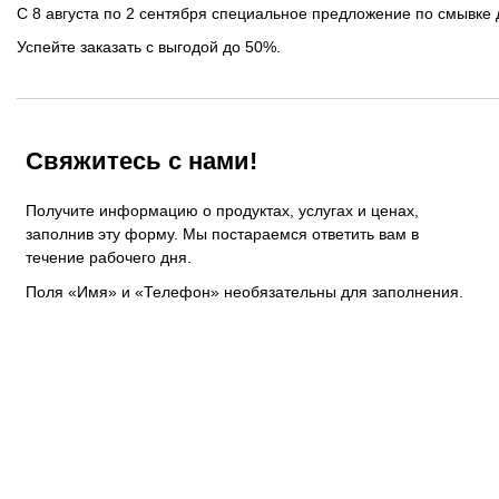
ОРТП
С 8 августа по 2 сентября специальное предложение по смывке 
Успейте заказать с выгодой до 50%.
Лакировальные полотна
Триадные краски
Свяжитесь с нами!
Специализированные краски
Получите информацию о продуктах, услугах и ценах,
Лаки
заполнив эту форму. Мы постараемся ответить вам в
течение рабочего дня.
Поддекельные материалы
Поля «Имя» и «Телефон» необязательны для заполнения.
Полотна для автоматической смывки и ручной очистки
Смывки
Вспомогательные материалы