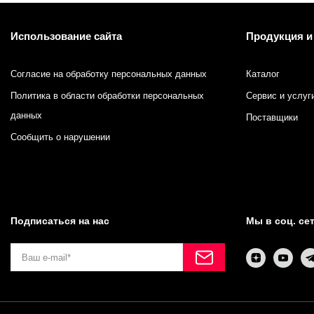
Противоотмарывающие материалы
Использование сайта
Продукция и
Клеи для полиграфии
Согласие на обработку персональных данных
Каталог
Клеи для упаковки
Политика в области обработки персональных
Сервис и услуг
данных
Приборы и средства контроля
Поставщики
Сообщить о нарушении
Материалы для послепечатной обработки
Запчасти
Подписаться на нас
Мы в соц. се
Упаковочные материалы
Материалы для производства ротогравюрных цилиндро
Флексографские краски на водной основе