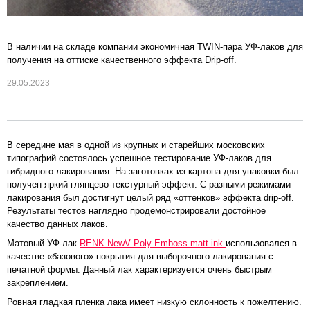
В наличии на складе компании экономичная TWIN-пара УФ-лаков для
получения на оттиске качественного эффекта Drip-off.
29.05.2023
В середине мая в одной из крупных и старейших московских
типографий состоялось успешное тестирование УФ-лаков для
гибридного лакирования. На заготовках из картона для упаковки был
получен яркий глянцево-текстурный эффект. С разными режимами
лакирования был достигнут целый ряд «оттенков» эффекта drip-off.
Результаты тестов наглядно продемонстрировали достойное
качество данных лаков.
Матовый УФ-лак
RENK NewV Poly Emboss matt ink
использовался в
качестве «базового» покрытия для выборочного лакирования с
печатной формы. Данный лак характеризуется очень быстрым
закреплением.
Ровная гладкая пленка лака имеет низкую склонность к пожелтению.