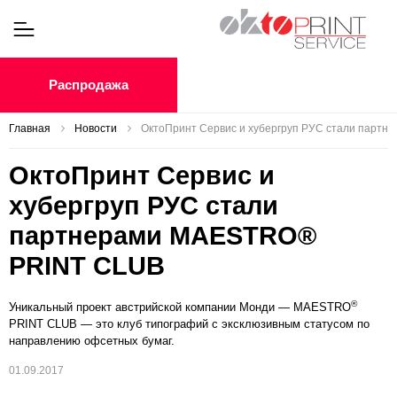
Распродажа
Главная
Новости
ОктоПринт Сервис и хубергруп РУС стали парт
ОктоПринт Сервис и
хубергруп РУС стали
партнерами MAESTRO®
PRINT СLUB
®
Уникальный проект австрийской компании Монди — MAESTRO
PRINT СLUB — это клуб типографий с эксклюзивным статусом по
направлению офсетных бумаг.
01.09.2017