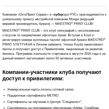
Компании «ОктоПринт Сервис» и «
хубер
груп РУС» присоединяются к
уникальному проекту австрийской компании Монди (ведущий
®
мировой производитель бумаги) — MAESTRO
PRINT СLUB!
®
MAESTRO
PRINT СLUB – это клуб типографий с эксклюзивным
статусом по направлению офсетных бумаг. Вступая в Клуб и
®
регистрируя номера купленных паллет офсетной бумаги MAESTRO
PRINT SYKTYVKAR в Личном кабинете, Члены Клуба накапливают
баллы и получают доступ к Привилегиям, нацеленным на развитие
бизнеса. Программа лояльности стартовала в августе 2016 года и на
данный момент насчитывает около 50 активных участников.
Компании-участники клуба получают
доступ к привилегиям:
Универсальные карты оплаты сотовой связи;
Подарочные сертификаты METRO;
Сертификаты на обучение в Центре "Специалист";
Сертификаты на программное обеспечение (Adobe, CoralDraw,