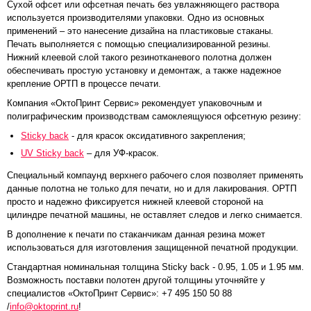
Сухой офсет или офсетная печать без увлажняющего раствора
используется производителями упаковки. Одно из основных
применений – это нанесение дизайна на пластиковые стаканы.
Печать выполняется с помощью специализированной резины.
Нижний клеевой слой такого резинотканевого полотна должен
обеспечивать простую установку и демонтаж, а также надежное
крепление ОРТП в процессе печати.
Компания «ОктоПринт Сервис» рекомендует упаковочным и
полиграфическим производствам самоклеящуюся офсетную резину:
Sticky back
- для красок оксидативного закрепления;
UV Sticky back
– для УФ-красок.
Специальный компаунд верхнего рабочего слоя позволяет применять
данные полотна не только для печати, но и для лакирования. ОРТП
просто и надежно фиксируется нижней клеевой стороной на
цилиндре печатной машины, не оставляет следов и легко снимается.
В дополнение к печати по стаканчикам данная резина может
использоваться для изготовления защищенной печатной продукции.
Стандартная номинальная толщина Sticky back - 0.95, 1.05 и 1.95 мм.
Возможность поставки полотен другой толщины уточняйте у
специалистов «ОктоПринт Сервис»: +7 495 150 50 88
/
info@oktoprint.ru
!