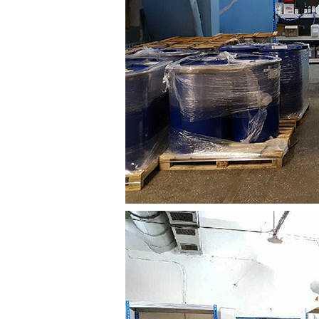
Противоотмарывающие материалы
Клеи для полиграфии
Клеи для упаковки
Приборы и средства контроля
Материалы для послепечатной обработки
Запчасти
Упаковочные материалы
Материалы для производства ротогравюрных цилиндро
Флексографские краски на водной основе