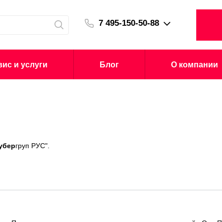
7 495-150-50-88
ис и услуги
Блог
О компании
убер
груп РУС".