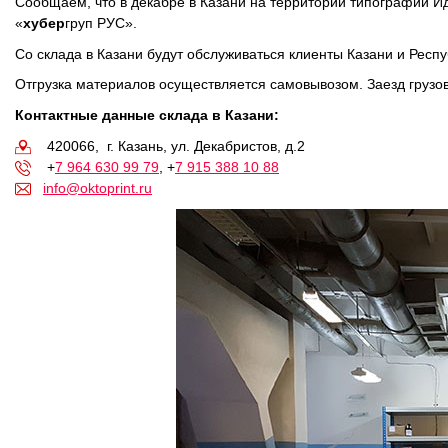
Сообщаем, что в декабре в Казани на территории типографии И
ОРТП
«
хубер
груп РУС».
Лакировальные полотна
Со склада в Казани будут обслуживаться клиенты Казани и Респу
Отгрузка материалов осуществляется самовывозом. Заезд грузов
Триадные краски
Контактные данные склада в Казани:
420066, г. Казань, ул. Декабристов, д.2
Специализированные краски
+
7 964 630 99 79
, +
7 915 388 10 88
info@oktoprint.ru
Лаки
Поддекельные материалы
Полотна для автоматической смывки и ручной очистки
Смывки
Вспомогательные материалы