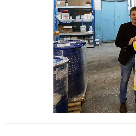
Краски системы смешения Pantone
Материалы для глубокой и сольвентной флексографской