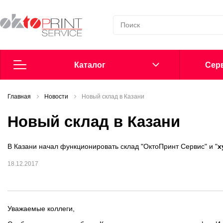
Каталог
Cерв
Главная
Согласие на обработку персональных данных
Новости
Новый склад в Казани
Новый склад в Казани
Политика в области обработки персональных данных
В Казани начал функционировать склад "ОктоПринт Сервис" и "
х
Сообщить о нарушении
18.12.2017
Офсетные пластины
Добавки в увлажнение
Уважаемые коллеги,