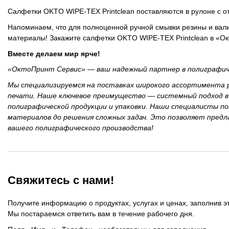
Противоотмарывающие материалы
Салфетки OKTO WIPE-TEX Printclean поставляются в рулоне с о
Напоминаем, что для полноценной ручной смывки резины и вал
Клеи для полиграфии
материалы! Закажите салфетки OKTO WIPE-TEX Printclean в «Окт
Вместе делаем мир ярче!
Клеи для упаковки
«ОктоПринт Сервис» — ваш надежный партнер в полиграфич
Приборы и средства контроля
Мы специализируемся на поставках широкого ассортимента р
печати. Наше ключевое преимущество — системный подход в
полиграфической продукции и упаковки. Наши специалисты п
Материалы для послепечатной обработки
материалов до решения сложных задач. Это позволяет пред
вашего полиграфического производства!
Запчасти
Упаковочные материалы
Свяжитесь с нами!
Материалы для производства ротогравюрных цилиндро
Получите информацию о продуктах, услугах и ценах, заполнив э
Мы постараемся ответить вам в течение рабочего дня.
Флексографские краски на водной основе