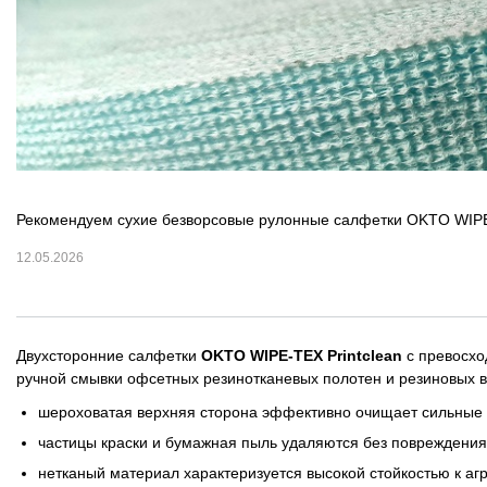
ОРТП
Лакировальные полотна
Триадные краски
Специализированные краски
Рекомендуем сухие безворсовые рулонные салфетки OKTO WIPE-T
Лаки
12.05.2026
Поддекельные материалы
Полотна для автоматической смывки и ручной очистки
Двухсторонние салфетки
OKTO WIPE-TEX Printclean
с превосхо
ручной смывки офсетных резинотканевых полотен и резиновых в
Смывки
шероховатая верхняя сторона эффективно очищает сильные з
частицы краски и бумажная пыль удаляются без повреждени
Вспомогательные материалы
нетканый материал характеризуется высокой стойкостью к аг