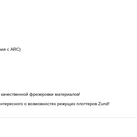
ния с ARC)
качественной фрезеровки материалов!
интересного о возможностях режущих плоттеров Zund!
в