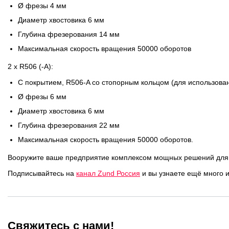
Ø фрезы 4 мм
Противоотмарывающие материалы
Диаметр хвостовика 6 мм
Клеи для полиграфии
Глубина фрезерования 14 мм
Максимальная скорость вращения 50000 оборотов
Клеи для упаковки
2 x R506 (-A):
С покрытием, R506-A со стопорным кольцом (для использова
Приборы и средства контроля
Ø фрезы 6 мм
Диаметр хвостовика 6 мм
Материалы для послепечатной обработки
Глубина фрезерования 22 мм
Запчасти
Максимальная скорость вращения 50000 оборотов.
Вооружите ваше предприятие комплексом мощных решений для 
Упаковочные материалы
Подписывайтесь на
канал Zund Россия
и вы узнаете ещё много 
Материалы для производства ротогравюрных цилиндро
Флексографские краски на водной основе
Свяжитесь с нами!