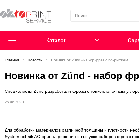
Каталог
Cерв
Главная
Согласие на обработку персональных данных
Новости
Новинка от Zünd - набор фрез с покрытием
Новинка от Zünd - набор ф
Политика в области обработки персональных данных
Специалисты Zünd разработали фрезы с тонкопленочным углеро
Сообщить о нарушении
26.06.2020
Офсетные пластины
Добавки в увлажнение
Для обработки материалов различной толщины и плотности нео
Systemtechnik AG принял решение о выпуске наборов фрез с по