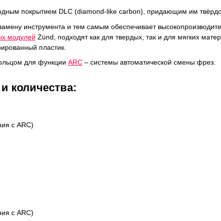
дным покрытием DLC (diamond-like carbon), придающим им твёрдо
 замену инструмента и тем самым обеспечивает высокопроизводи
х модулей
Zünd, подходят как для твердых, так и для мягких матер
рированный пластик.
 кольцом для функции
ARC
– системы автоматической смены фрез.
и количества:
ния с ARC)
ния с ARC)