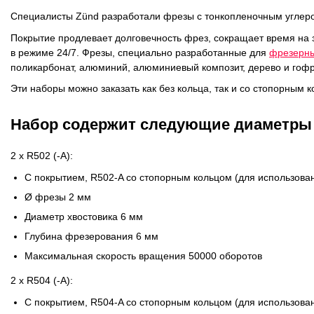
ОРТП
Специалисты Zünd разработали фрезы с тонкопленочным углеро
Лакировальные полотна
Покрытие продлевает долговечность фрез, сокращает время на
в режиме 24/7. Фрезы, специально разработанные для
фрезерны
поликарбонат, алюминий, алюминиевый композит, дерево и гоф
Триадные краски
Эти наборы можно заказать как без кольца, так и со стопорным
Специализированные краски
Набор содержит следующие диаметры 
Лаки
2 x R502 (-A):
С покрытием, R502-A со стопорным кольцом (для использова
Поддекельные материалы
Ø фрезы 2 мм
Полотна для автоматической смывки и ручной очистки
Диаметр хвостовика 6 мм
Глубина фрезерования 6 мм
Смывки
Максимальная скорость вращения 50000 оборотов
2 x R504 (-A):
Вспомогательные материалы
С покрытием, R504-A со стопорным кольцом (для использова