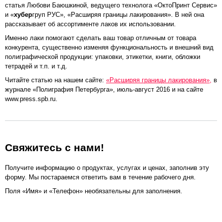
статья Любови Баюшкиной, ведущего технолога «ОктоПринт Сервис»
и «
хубер
груп РУС», «Расширяя границы лакирования». В ней она
рассказывает об ассортименте лаков их использовании.
Именно лаки помогают сделать ваш товар отличным от товара
конкурента, существенно изменяя функциональность и внешний вид
полиграфической продукции: упаковки, этикетки, книги, обложки
тетрадей и т.п. и т.д.
Читайте статью на нашем сайте:
«Расширяя границы лакирования»,
в
журнале «Полиграфия Петербурга», июль-август 2016 и на сайте
www.press.spb.ru.
Свяжитесь с нами!
Получите информацию о продуктах, услугах и ценах, заполнив эту
форму. Мы постараемся ответить вам в течение рабочего дня.
Поля «Имя» и «Телефон» необязательны для заполнения.