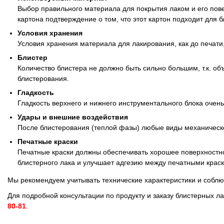
Противоотмарывающие материалы
Выбор правильного материала для покрытия лаком и его пов
картона подтверждение о том, что этот картон подходит для б
Клеи для полиграфии
Условия хранения
Условия хранения материала для лакирования, как до печати,
Блистер
Клеи для упаковки
Количество блистера не должно быть сильно большим, т.к. о
блистерования.
Приборы и средства контроля
Гладкость
Гладкость верхнего и нижнего инструментального блока очен
Материалы для послепечатной обработки
Удары и внешние воздействия
После блистерования (теплой фазы) любые виды механическ
Запчасти
Печатные краски
Печатные краски должны обеспечивать хорошее поверхностн
Упаковочные материалы
блистерного лака и улучшает адгезию между печатными крас
Мы рекомендуем учитывать технические характеристики и соблю
Материалы для производства ротогравюрных цилиндро
Для подробной консультации по продукту и заказу блистерных 
80-81
.
Флексографские краски на водной основе