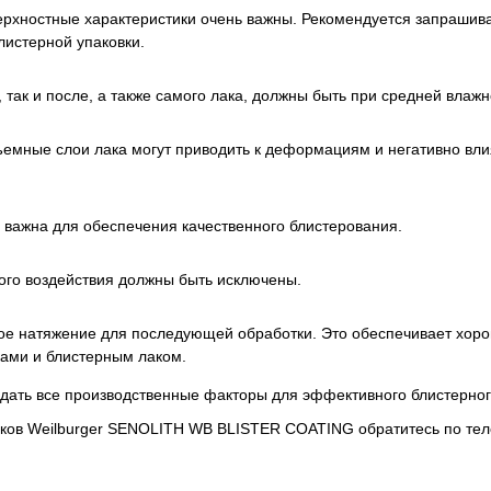
ерхностные характеристики очень важны. Рекомендуется запрашива
листерной упаковки.
 так и после, а также самого лака, должны быть при средней влаж
бъемные слои лака могут приводить к деформациям и негативно вли
ь важна для обеспечения качественного блистерования.
ого воздействия должны быть исключены.
ое натяжение для последующей обработки. Это обеспечивает хор
ками и блистерным лаком.
дать все производственные факторы для эффективного блистерног
в
лаков Weilburger SENOLITH WB BLISTER COATING обратитесь по те