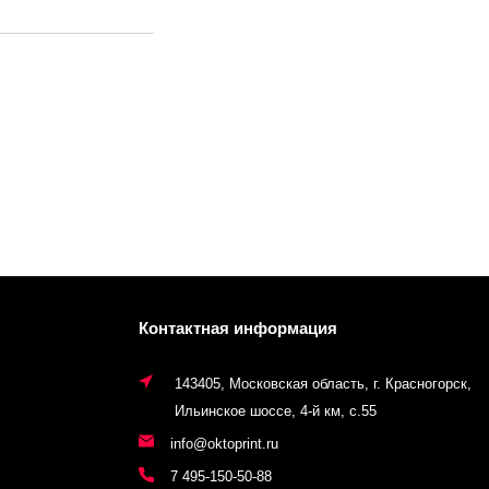
Контактная информация
143405, Московская область, г. Красногорск,
Ильинское шоссе, 4-й км, с.55
info@oktoprint.ru
7 495-150-50-88