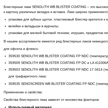
ОРТП
Блистерные лаки SENOLITH WB BLISTER COATING – это высокок
к картону различных вкладок и вставок. Лаки широко применяют
Лакировальные полотна
упаковки для зубных щеток: пластиковый блистер крепится к к
Триадные краски
вклейки и вкладыши в журналы;
упаковки для мелкой бытовой техники, игрушек, предметов ги
Специализированные краски
В нашем ассортименте имеется ряд блистерных лаков немецкого
для офсета и флексо:
Лаки
359530 SENOLITH WB BLISTER COATING FP NDC (температур
Поддекельные материалы
359509 SENOLITH WB BLISTER COATING FP DC и LA 411006A
359503 SENOLITH WB BLISTER COATING FP NDC 17-3414 (те
Полотна для автоматической смывки и ручной очистки
для трафаретного лака:
359535 SENOSCREEN WB BLISTER COATING FP NDC (темпера
Смывки
Применение и свойства:
Вспомогательные материалы
Свойства блистерного лака зависят от множества факторов:
Используемый материал