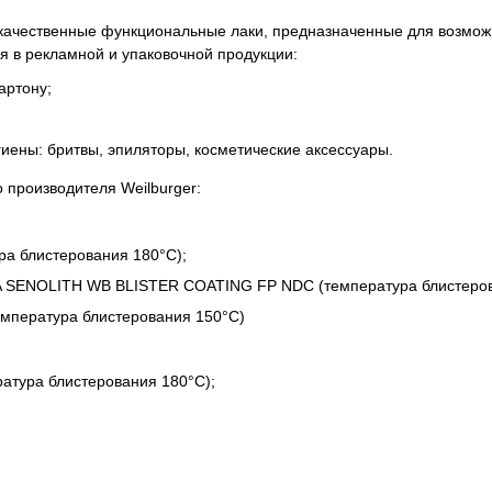
ачественные функциональные лаки, предназначенные для возмож
ся в рекламной и упаковочной продукции:
артону;
гиены: бритвы, эпиляторы, косметические аксессуары.
 производителя Weilburger:
а блистерования 180°C);
 SENOLITH WB BLISTER COATING FP NDC (температура блистеров
мпература блистерования 150°C)
тура блистерования 180°C);