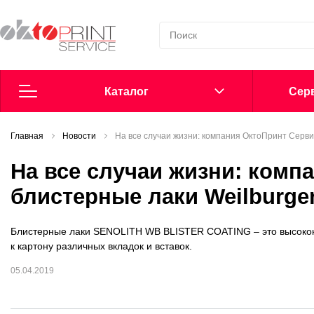
Каталог
Cерв
Главная
Согласие на обработку персональных данных
Новости
На все случаи жизни: компания ОктоПринт Серви
На все случаи жизни: комп
Политика в области обработки персональных данных
блистерные лаки Weilburge
Сообщить о нарушении
Блистерные лаки SENOLITH WB BLISTER COATING – это высокок
Офсетные пластины
к картону различных вкладок и вставок.
05.04.2019
Добавки в увлажнение