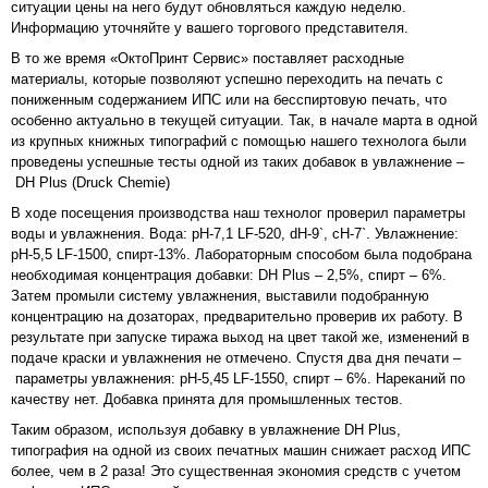
ситуации цены на него будут обновляться каждую неделю.
Информацию уточняйте у вашего торгового представителя.
В то же время «ОктоПринт Сервис» поставляет расходные
материалы, которые позволяют успешно переходить на печать с
пониженным содержанием ИПС или на бесспиртовую печать, что
особенно актуально в текущей ситуации. Так, в начале марта в одной
из крупных книжных типографий с помощью нашего технолога были
проведены успешные тесты одной из таких добавок в увлажнение –
DH Plus (Druck Chemie)
В ходе посещения производства наш технолог проверил параметры
воды и увлажнения. Вода: рН-7,1 LF-520, dH-9`, cH-7`. Увлажнение:
рН-5,5 LF-1500, спирт-13%. Лабораторным способом была подобрана
необходимая концентрация добавки: DH Plus – 2,5%, спирт – 6%.
Затем промыли систему увлажнения, выставили подобранную
концентрацию на дозаторах, предварительно проверив их работу. В
результате при запуске тиража выход на цвет такой же, изменений в
подаче краски и увлажнения не отмечено. Спустя два дня печати –
параметры увлажнения: рН-5,45 LF-1550, спирт – 6%. Нареканий по
качеству нет. Добавка принята для промышленных тестов.
Таким образом, используя добавку в увлажнение DH Plus,
типография на одной из своих печатных машин снижает расход ИПС
более, чем в 2 раза! Это существенная экономия средств с учетом