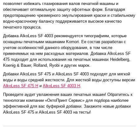
позволяет избежать глазирования валов печатной машины и
обеспечивает оптимальную защиту офсетных форм. Благодаря
предотвращению чрезмерного эмульгирования краски и стабильному
водно-красочному балансу поддерживается высокое качество
печатного процесса.
Добавка AlkoLess SF 4003 рекомендуется типографиям, которые
оснащены печатными машинами Komori. Ее состав разработан с
учетом особенностей данного оборудования, в том числе
применяемых на нем расходных материалов. Добавка AlkoLess SF
475 подходит для использования на печатных машинах Heidelberg,
Koenig & Bauer, Rolland, Ryobi и других марок.
Добавки AlkoLess SF 475 и AlkoLess SF 4003 подходят для мягкой
воды и воды средней жесткости. Для жесткой воды доступны версии
AlkoLess SF 475 H
и
AlkoLess SF 4003 H
.
Проведите аудит увлажнения ваших печатных машин! Обратитесь к
технологам компании «ОктоПринт Сервис» для подбора наиболее
эффективной для вас буферной добавки. Закажите новые добавки
AlkoLess SF 475 и AlkoLess SF 4003 на тесты!