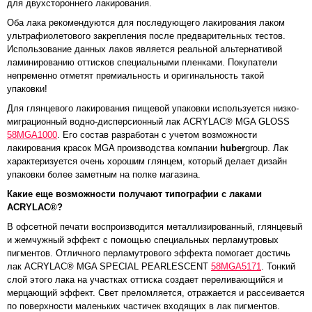
для двухстороннего лакирования.
Оба лака рекомендуются для последующего лакирования лаком
ультрафиолетового закрепления после предварительных тестов.
Использование данных лаков является реальной альтернативой
ламинированию оттисков специальными пленками. Покупатели
непременно отметят премиальность и оригинальность такой
упаковки!
Для глянцевого лакирования пищевой упаковки используется низко-
миграционный водно-дисперсионный лак ACRYLAC® MGA GLOSS
58MGA1000
. Его состав разработан с учетом возможности
лакирования красок MGA производства компании
huber
group. Лак
характеризуется очень хорошим глянцем, который делает дизайн
упаковки более заметным на полке магазина.
Какие еще возможности получают типографии с лаками
ACRYLAC®?
В офсетной печати воспроизводится металлизированный, глянцевый
и жемчужный эффект с помощью специальных перламутровых
пигментов. Отличного перламутрового эффекта помогает достичь
лак ACRYLAC® MGA SPECIAL PEARLESCENT
58MGA5171
. Тонкий
слой этого лака на участках оттиска создает переливающийся и
мерцающий эффект. Свет преломляется, отражается и рассеивается
по поверхности маленьких частичек входящих в лак пигментов.