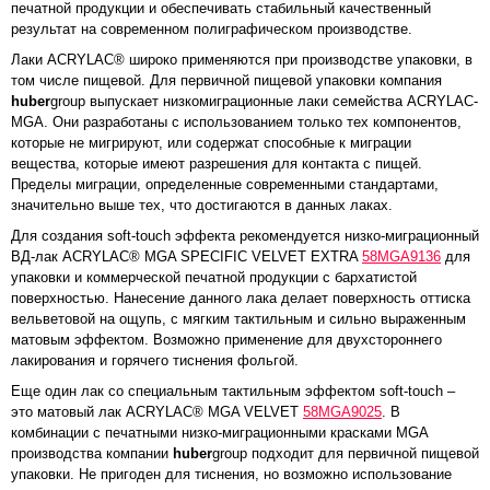
печатной продукции и обеспечивать стабильный качественный
результат на современном полиграфическом производстве.
Лаки ACRYLAC® широко применяются при производстве упаковки, в
том числе пищевой. Для первичной пищевой упаковки компания
huber
group выпускает низкомиграционные лаки семейства ACRYLAC-
MGA. Они разработаны с использованием только тех компонентов,
которые не мигрируют, или содержат способные к миграции
вещества, которые имеют разрешения для контакта с пищей.
Пределы миграции, определенные современными стандартами,
значительно выше тех, что достигаются в данных лаках.
Для создания soft-touch эффекта рекомендуется низко-миграционный
ВД-лак ACRYLAC® MGA SPECIFIC VELVET EXTRA
58MGA9136
для
упаковки и коммерческой печатной продукции с бархатистой
поверхностью. Нанесение данного лака делает поверхность оттиска
вельветовой на ощупь, с мягким тактильным и сильно выраженным
матовым эффектом. Возможно применение для двухстороннего
лакирования и горячего тиснения фольгой.
Еще один лак со специальным тактильным эффектом soft-touch –
это матовый лак ACRYLAC® MGA VELVET
58MGA9025
. В
комбинации с печатными низко-миграционными красками MGA
производства компании
huber
group подходит для первичной пищевой
упаковки. Не пригоден для тиснения, но возможно использование