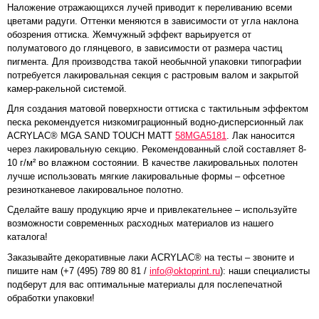
Наложение отражающихся лучей приводит к переливанию всеми
цветами радуги. Оттенки меняются в зависимости от угла наклона
обозрения оттиска. Жемчужный эффект варьируется от
полуматового до глянцевого, в зависимости от размера частиц
пигмента. Для производства такой необычной упаковки типографии
потребуется лакировальная секция с растровым валом и закрытой
камер-ракельной системой.
Для создания матовой поверхности оттиска с тактильным эффектом
песка рекомендуется низкомиграционный водно-дисперсионный лак
ACRYLAC® MGA SAND TOUCH MATT
58MGA5181
. Лак наносится
через лакировальную секцию. Рекомендованный слой составляет 8-
10 г/м² во влажном состоянии. В качестве лакировальных полотен
лучше использовать мягкие лакировальные формы – офсетное
резинотканевое лакировальное полотно.
Сделайте вашу продукцию ярче и привлекательнее – используйте
возможности современных расходных материалов из нашего
каталога!
Заказывайте декоративные лаки ACRYLAC® на тесты – звоните и
пишите нам (+7 (495) 789 80 81 /
info@oktoprint.ru
): наши специалисты
подберут для вас оптимальные материалы для послепечатной
обработки упаковки!