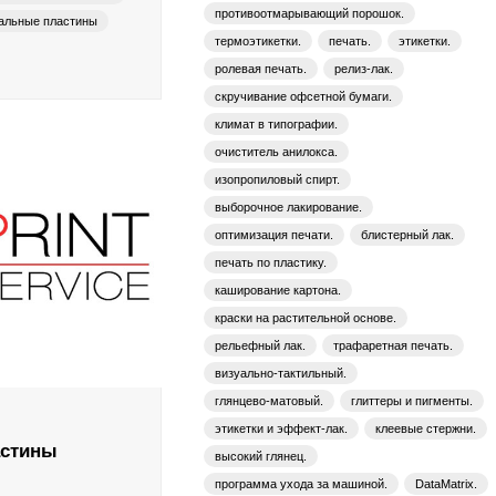
противоотмарывающий порошок.
альные пластины
термоэтикетки.
печать.
этикетки.
ролевая печать.
релиз-лак.
скручивание офсетной бумаги.
климат в типографии.
очиститель анилокса.
изопропиловый спирт.
выборочное лакирование.
оптимизация печати.
блистерный лак.
печать по пластику.
каширование картона.
краски на растительной основе.
рельефный лак.
трафаретная печать.
визуально-тактильный.
глянцево-матовый.
глиттеры и пигменты.
этикетки и эффект-лак.
клеевые стержни.
астины
высокий глянец.
программа ухода за машиной.
DataMatrix.