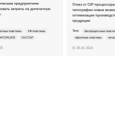
ическим предприятиям
Отказ от CtP-процессора
овать затраты на допечатную
типографии новые возмо
.
оптимизации производст
продукции.
Теги:
етные пластины
УФ-пластины
беспроцессные пласт
OKTOPLATE
UV-CTcP
офсетные пластины
печа
ны
термальные пластины
OK
25
26.01.2024