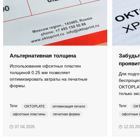
ОРТП
Лакировальные полотна
Триадные краски
Специализированные краски
Альтернативная толщина
Забудьт
проявит
Лаки
Использование офсетных пластин
толщиной 0.25 мм позволяет
Для подго
оптимизировать затраты на печатные
Поддекельные материалы
беспроце
формы.
OKTOPLAT
только эк
Полотна для автоматической смывки и ручной очистки
Теги:
Теги:
OKTOPLATE
оптимизация печати
OK
Смывки
офсетные пластины
печатная форма
офсетные 
термальные пластины
07.04.2026
12.03.20
Вспомогательные материалы