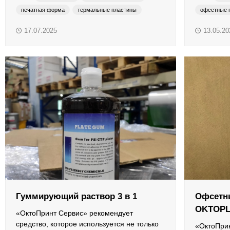
печатная форма
термальные пластины
офсетные 
Краски системы смешения Pantone
17.07.2025
13.05.20
Материалы для глубокой и сольвентной флексографской
Гуммирующий раствор 3 в 1
Офсетн
OKTOPL
«ОктоПринт Сервис» рекомендует
средство, которое используется не только
«ОктоПри