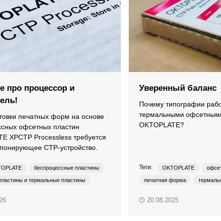
е про процессор и
Уверенный баланс
ель!
Почему типографии рабо
термальными офсетным
товки печатных форм на основе
OKTOPLATE?
ссных офсетных пластин
E XPCTP Processless требуется
спонирующее CTP-устройство.
Теги:
TOPLATE
беспроцессные пластины
OKTOPLATE
офсе
пластины и термальные пластины
печатная форма
термаль
26
20.08.2025