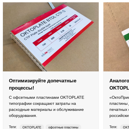
Противоотмарывающие материалы
Клеи для полиграфии
Клеи для упаковки
Приборы и средства контроля
Материалы для послепечатной обработки
Запчасти
Оптимизируйте допечатные
Аналог
процессы!
OKTOPL
Упаковочные материалы
С офсетными пластинами OKTOPLATE
«ОктоПри
типографии сокращают затраты на
пластины 
Материалы для производства ротогравюрных цилиндро
расходные материалы и обслуживание
печатных
оборудования.
российски
Флексографские краски на водной основе
Теги:
Теги:
OKTOPLATE
офсетные пластины
OK