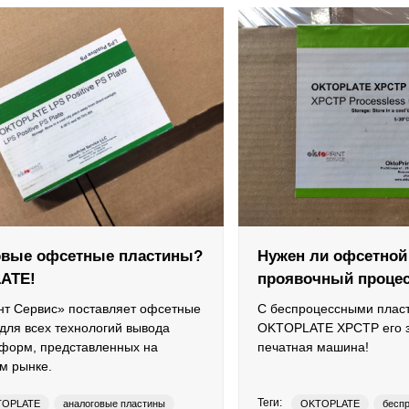
овые офсетные пластины?
Нужен ли офсетной
ATE!
проявочный проце
нт Сервис» поставляет офсетные
С беспроцессными плас
для всех технологий вывода
OKTOPLATE XPCTP его з
в
 форм, представленных на
печатная машина!
м рынке.
Теги:
TOPLATE
аналоговые пластины
OKTOPLATE
бесп