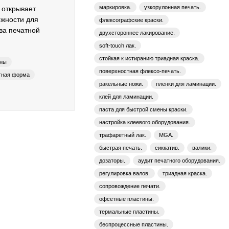
маркировка.
узкорулонная печать.
 открывает
жности для
флексографские краски.
ва печатной
двухстороннее лакирование.
soft-touch лак.
стойкая к истиранию триадная краска.
ины
поверхностная флексо-печать.
тная форма
ракельные ножи.
пленки для ламинации.
TOPLATE
клей для ламинации.
паста для быстрой смены краски.
настройка клеевого оборудования.
трафаретный лак.
MGA.
быстрая печать.
сиккатив.
валики.
дозаторы.
аудит печатного оборудования.
регулировка валов.
триадная краска.
сопровождение печати.
офсетные пластины.
термальные пластины.
беспроцессные пластины.