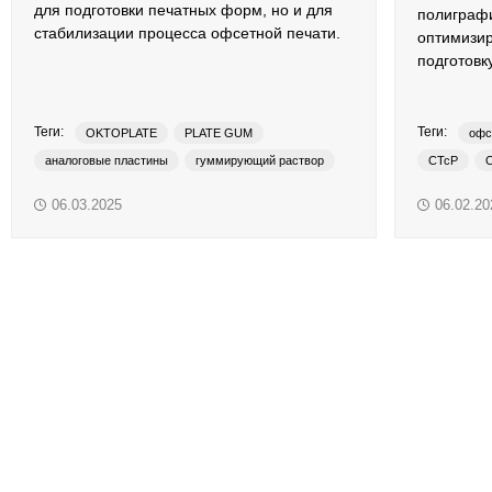
для подготовки печатных форм, но и для
полиграф
стабилизации процесса офсетной печати.
оптимизир
подготовку
Теги:
Теги:
OKTOPLATE
PLATE GUM
офс
аналоговые пластины
гуммирующий раствор
CTcP
добавки в увлажнение
офсетные пластины
UV пласти
06.03.2025
06.02.20
очиститель
средства для очистки
термальные пластины
УФ-пластины