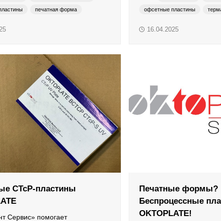
пластины
печатная форма
офсетные пластины
терм
25
16.04.2025
 печати
ые CTcP-пластины
Печатные формы?
ATE
Беспроцессные пл
OKTOPLATE!
нт Сервис» помогает