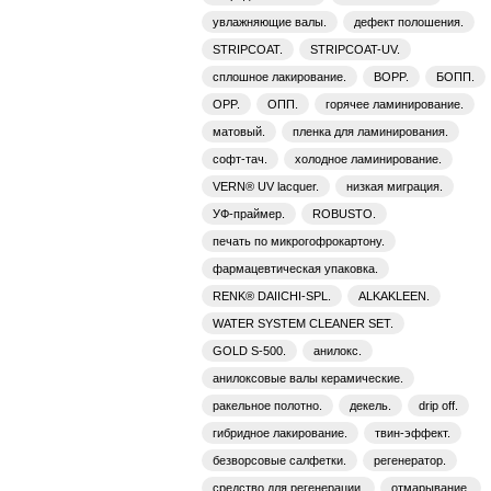
увлажняющие валы.
дефект полошения.
STRIPCOAT.
STRIPCOAT-UV.
сплошное лакирование.
BOPP.
БОПП.
OPP.
ОПП.
горячее ламинирование.
матовый.
пленка для ламинирования.
софт-тач.
холодное ламинирование.
VERN® UV lacquer.
низкая миграция.
УФ-праймер.
ROBUSTO.
печать по микрогофрокартону.
фармацевтическая упаковка.
RENK® DAIICHI-SPL.
ALKAKLEEN.
WATER SYSTEM CLEANER SET.
GOLD S-500.
анилокс.
анилоксовые валы керамические.
ракельное полотно.
декель.
drip off.
гибридное лакирование.
твин-эффект.
безворсовые салфетки.
регенератор.
средство для регенерации.
отмарывание.