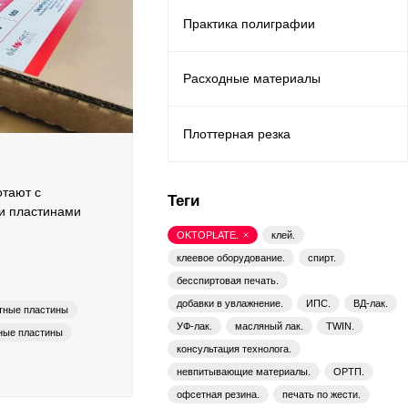
Практика полиграфии
Расходные материалы
Плоттерная резка
тают с
Теги
и пластинами
OKTOPLATE.
клей.
клеевое оборудование.
спирт.
бесспиртовая печать.
добавки в увлажнение.
ИПС.
ВД-лак.
тные пластины
УФ-лак.
масляный лак.
TWIN.
ные пластины
консультация технолога.
невпитывающие материалы.
ОРТП.
офсетная резина.
печать по жести.