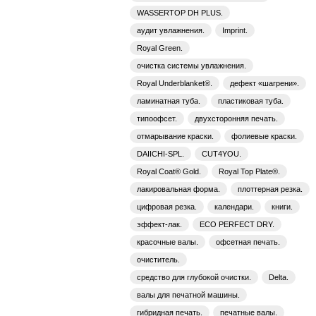
WASSERTOP DH PLUS.
аудит увлажнения.
Imprint.
Royal Green.
очистка системы увлажнения.
Royal Underblanket®.
дефект «шагрени».
ламинатная туба.
пластиковая туба.
типоофсет.
двухсторонняя печать.
отмарывание краски.
фолиевые краски.
DAIICHI-SPL.
CUT4YOU.
Royal Coat® Gold.
Royal Top Plate®.
лакировальная форма.
плоттерная резка.
цифровая резка.
календари.
книги.
эффект-лак.
ECO PERFECT DRY.
красочные валы.
офсетная печать.
очиститель.
средство для глубокой очистки.
Delta.
валы для печатной машины.
гибридная печать.
печатные валы.