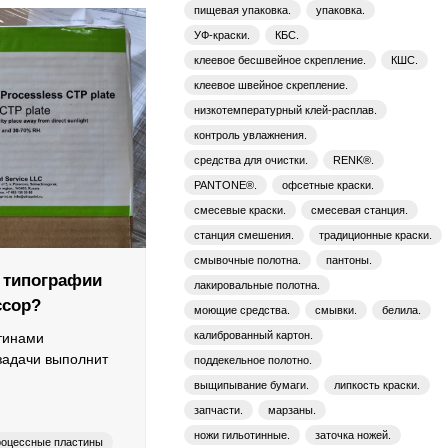
пищевая упаковка.
упаковка.
УФ-краски.
КБС.
клеевое бесшвейное скрепление.
КШС.
клеевое швейное скрепление.
низкотемпературный клей-расплав.
контроль увлажнения.
средства для очистки.
RENK®.
PANTONE®.
офсетные краски.
смесевые краски.
смесевая станция.
станция смешения.
традиционные краски.
смывочные полотна.
пантоны.
 типографии
лакировальные полотна.
ссор?
моющие средства.
смывки.
белила.
калиброванный картон.
тинами
адачи выполнит
поддекельное полотно.
выщипывание бумаги.
липкость краски.
запчасти.
марзаны.
ножи гильотинные.
заточка ножей.
роцессные пластины