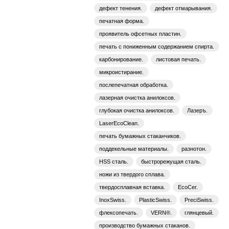
дефект тенения.
дефект отмарывания.
печатная форма.
проявитель офсетных пластин.
печать с пониженным содержанием спирта.
карбонирование.
листовая печать.
микроистирание.
послепечатная обработка.
лазерная очистка анилоксов.
глубокая очистка анилоксов.
Лазеръ.
LaserEcoClean.
печать бумажных стаканчиков.
поддекельные материалы.
разнотон.
HSS сталь.
быстрорежущая сталь.
ножи из твердого сплава.
твердосплавная вставка.
EcoCer.
InoxSwiss.
PlasticSwiss.
PreciSwiss.
флексопечать.
VERN®.
глянцевый.
производство бумажных стаканов.