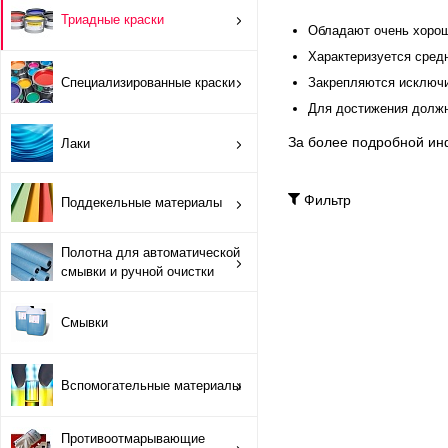
ОРТП
Триадные краски
Обладают очень хорош
Лакировальные полотна
Характеризуется сред
Специализированные краски
Закрепляются исключит
Триадные краски
Для достижения должн
За более подробной ин
Лаки
Специализированные краски
Фильтр
Поддекельные материалы
Лаки
Полотна для автоматической
Поддекельные материалы
смывки и ручной очистки
Полотна для автоматической смывки и ручной очистки
Смывки
Смывки
Вспомогательные материалы
Вспомогательные материалы
Противоотмарывающие