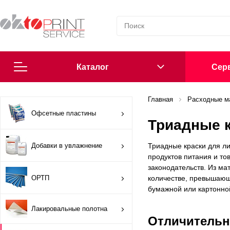
Каталог
Cерв
Согласие на обработку персональных данных
Главная
Расходные м
Офсетные пластины
Триадные к
Политика в области обработки персональных данных
Добавки в увлажнение
Триадные краски для л
Сообщить о нарушении
продуктов питания и т
законодательств. Из ма
ОРТП
количестве, превышающ
Офсетные пластины
бумажной или картонно
Добавки в увлажнение
Лакировальные полотна
Отличительн