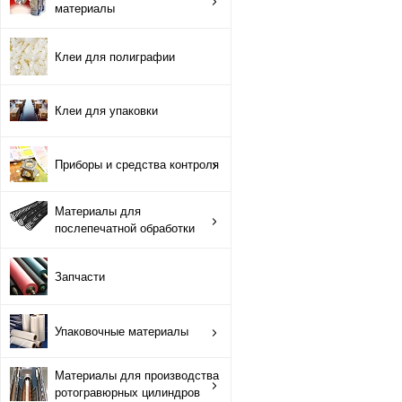
материалы
Противоотмарывающие материалы
Клеи для полиграфии
Клеи для полиграфии
Клеи для упаковки
Клеи для упаковки
Приборы и средства контроля
Приборы и средства контроля
Материалы для послепечатной обработки
Материалы для
послепечатной обработки
Запчасти
Запчасти
Упаковочные материалы
Упаковочные материалы
Материалы для производства ротогравюрных цилиндро
Материалы для производства
Флексографские краски на водной основе
ротогравюрных цилиндров