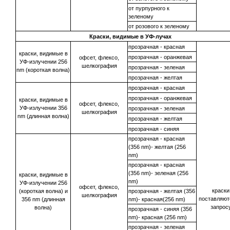
от пурпурного к
зеленому
от розового к зеленому
Краски, видимые в УФ-лучах
прозрачная - красная
краски, видимые в
прозрачная - оранжевая
офсет, флексо,
УФ-излучении 256
шелкография
прозрачная - зеленая
nm (короткая волна)
прозрачная - желтая
прозрачная - красная
прозрачная - оранжевая
краски, видимые в
офсет, флексо,
УФ-излучении 356
прозрачная - зеленая
шелкография
nm (длинная волна)
прозрачная - желтая
прозрачная - синяя
прозрачная - красная
(356 nm)- желтая (256
nm)
прозрачная - красная
(356 nm)- зеленая (256
краски, видимые в
nm)
УФ-излучении 256
офсет, флексо,
краски
(короткая волна) и
прозрачная - желтая (356
шелкография
поставляют
356 nm (длинная
nm)- красная(256 nm)
запрос
волна)
прозрачная - синяя (356
nm)- красная (256 nm)
прозрачная - зеленая