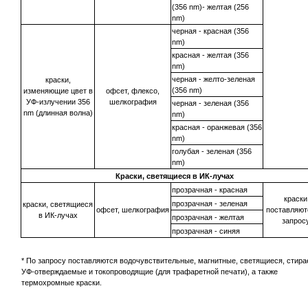
(356 nm)- желтая (256
nm)
черная - красная (356
nm)
красная - желтая (356
nm)
черная - желто-зеленая
краски,
(356 nm)
изменяющие цвет в
офсет, флексо,
УФ-излучении 356
шелкография
черная - зеленая (356
nm (длинная волна)
nm)
красная - оранжевая (356
nm)
голубая - зеленая (356
nm)
Краски, светящиеся в ИК-лучах
прозрачная - красная
краски
прозрачная - зеленая
краски, светящиеся
офсет, шелкография
поставляют
в ИК-лучах
прозрачная - желтая
запрос
прозрачная - синяя
* По запросу поставляются водочувствительные, магнитные, светящиеся, стир
УФ-отверждаемые и токопроводящие (для трафаретной печати), а также
термохромные краски.