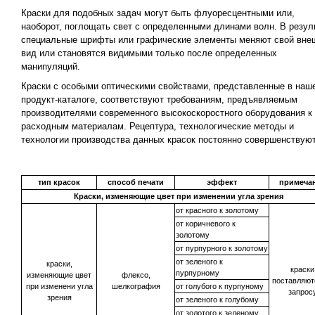
Краски для подобных задач могут быть флуоресцентными или,
наоборот, поглощать свет с определенными длинами волн. В резул
специальные шрифты или графические элементы меняют свой вне
вид или становятся видимыми только после определенных
манипуляций.
Краски с особыми оптическими свойствами, представленные в наш
продукт-каталоге, соответствуют требованиям, предъявляемым
производителями современного высокоскоростного оборудования к
расходным материалам. Рецептура, технологические методы и
технологии производства данных красок постоянно совершенствуют
тип красок
способ печати
эффект
примеча
Краски, изменяющие цвет при изменении угла зрения
от красного к золотому
от коричневого к
золотому
от пурпурного к золотому
от зеленого к
краски,
краски
пурпурному
изменяющие цвет
флексо,
поставляют
при изменени угла
шелкография
от голубого к пурпуному
запрос
зрения
от зеленого к голубому
от золотого к зеленому