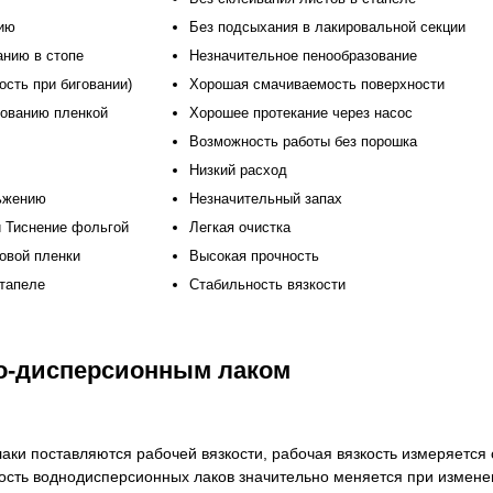
ию
Без подсыхания в лакировальной секции
анию в стопе
Незначительное пенообразование
ость при биговании)
Хорошая смачиваемость поверхности
рованию пленкой
Хорошее протекание через насос
Возможность работы без порошка
Низкий расход
льжению
Незначительный запах
и Тиснение фольгой
Легкая очистка
ковой пленки
Высокая прочность
тапеле
Стабильность вязкости
но-дисперсионным лаком
в
ки поставляются рабочей вязкости, рабочая вязкость измеряется
ость воднодисперсионных лаков значительно меняется при измене