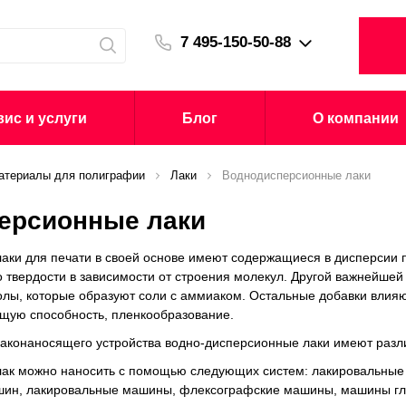
7 495-150-50-88
ис и услуги
Блог
О компании
атериалы для полиграфии
Лаки
Воднодисперсионные лаки
ерсионные лаки
аки для печати в своей основе имеют содержащиеся в дисперсии
о твердости в зависимости от строения молекул. Другой важнейше
лы, которые образуют соли с аммиаком. Остальные добавки влияют
ящую способность, пленкообразование.
лаконаносящего устройства водно-дисперсионные лаки имеют разли
ак можно наносить с помощью следующих систем: лакировальные
ин, лакировальные машины, флексографские машины, машины глу