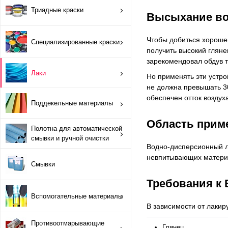
ОРТП
Триадные краски
Высыхание во
Лакировальные полотна
Чтобы добиться хороше
Специализированные краски
получить высокий гляне
Триадные краски
зарекомендовал обдув 
Лаки
Но применять эти устро
Специализированные краски
не должна превышать 30
обеспечен отток воздух
Поддекельные материалы
Лаки
Область прим
Полотна для автоматической
Поддекельные материалы
смывки и ручной очистки
Водно-дисперсионный ла
Полотна для автоматической смывки и ручной очистки
невпитывающих материа
Смывки
Требования к 
Смывки
Вспомогательные материалы
В зависимости от лакир
Вспомогательные материалы
Противоотмарывающие
Глянец