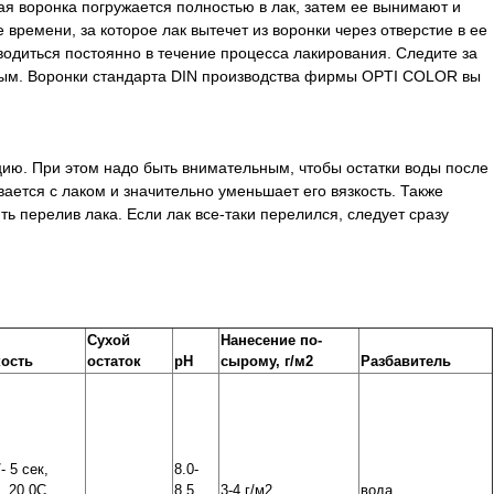
 воронка погружается полностью в лак, затем ее вынимают и
 времени, за которое лак вытечет из воронки через отверстие в ее
оводиться постоянно в течение процесса лакирования. Следите за
ьным. Воронки стандарта DIN производства фирмы OPTI COLOR вы
кцию. При этом надо быть внимательным, чтобы остатки воды после
вается с лаком и значительно уменьшает его вязкость. Также
ь перелив лака. Если лак все-таки перелился, следует сразу
Сухой
Нанесение по-
кость
остаток
pH
сырому, г/м2
Разбавитель
- 5 сек,
8.0-
, 20 0C
8.5
3-4 г/м2
вода