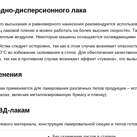
дно-дисперсионного лака
го высыхания и равномерного нанесения рекомендуется использов
ц лаковой пленки и можно работать на более высоких скоростях. Т
теплым воздухом. Некоторые машины оснащаются охлаждающими у
йства следует осторожно, так как в этом случае возникает опаснос
°С во избежание склеивания в стопе. Для обеспечения качественн
а, так как в противном случае возникает эффект «тумана», что вы
енения
к применяется для лакирования различных типов продукции – испол
лах, включая металлизированную бумагу и пленку).
ВД-лакам
уемого материала, конструкции лакировальной секции и типов гот
Без склеивания листов в стапеле