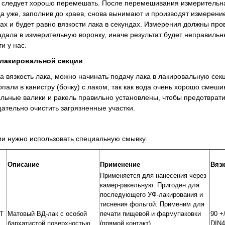
 следует хорошо перемешать. После перемешивания измерительная
да уже, заполнив до краев, снова вынимают и производят измерение
дах и будет равно вязкости лака в секундах. Измерения должны пр
падала в измерительную воронку, иначе результат будет неправил
 печати
и у нас.
 лакировальной секции
на вязкость лака, можно начинать подачу лака в лакировальную се
пали в канистру (бочку) с лаком, так как вода очень хорошо смеши
альные валики и ракель правильно установлены, чтобы предотвратит
ательно очистить загрязненные участки.
ии нужно использовать специальную смывку.
Описание
Применение
Вяз
Применяется для нанесения через
камер-ракельную. Пригоден для
последующего УФ-лакирования и
тиснения фольгой. Применим для
T
Матовый ВД-лак с особой
печати пищевой и фармупаковки
90 +/
бархатистой поверхностью
(прямой контакт)
DIN4