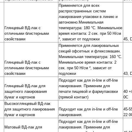
Применяется для всех
распространенных систем
лакирования упаковки в линию и
автономно.Минимальная
Глянцевый ВД-лак с
температура: 180 °C. Минимальное
отличными блистерными
время контакта: 2 сек. при 50 Н/см
свойствами
², зависит от подложки
45, 
Применяется для лакировальных
секций офсетных и флексомашин.
Минимальная температура: 160 °C.
Глянцевый ВД-лак с
Минимальное время контакта: 2
отличными блистерными
сек. при 50 Н/см ², зависит от
свойствами
подложки
43, 
Подходит как для in-line и off-line
Глянцевый ВД-лак для
лакирования. Применим для
защитного лакирования
печати пищевой и фармупаковки
40 +/
бумаг и картонов
(прямой контакт)
0C
Высокоглянцевый ВД-лак
для защитного лакирования
Подходит как для in-line и off-line
45-5
бумаг и картонов
лакирования.
22 0
Подходит как для in-line и off-line
Матовый ВД-лак для
лакирования. Применим для