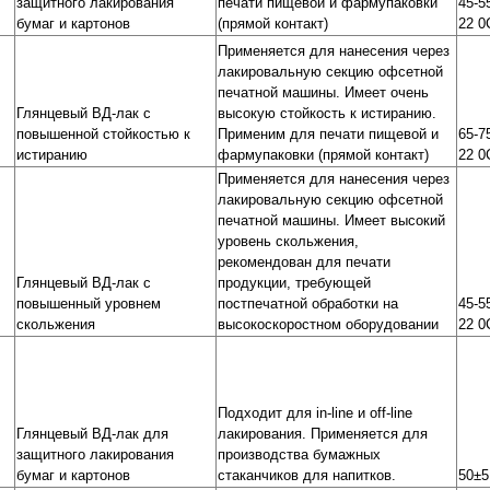
защитного лакирования
печати пищевой и фармупаковки
45-5
бумаг и картонов
(прямой контакт)
22 0
Применяется для нанесения через
лакировальную секцию офсетной
печатной машины. Имеет очень
Глянцевый ВД-лак с
высокую стойкость к истиранию.
повышенной стойкостью к
Применим для печати пищевой и
65-7
истиранию
фармупаковки (прямой контакт)
22 0
Применяется для нанесения через
лакировальную секцию офсетной
печатной машины. Имеет высокий
уровень скольжения,
рекомендован для печати
Глянцевый ВД-лак с
продукции, требующей
повышенный уровнем
постпечатной обработки на
45-5
скольжения
высокоскоростном оборудовании
22 0
Подходит для in-line и off-line
Глянцевый ВД-лак для
лакирования. Применяется для
защитного лакирования
производства бумажных
бумаг и картонов
стаканчиков для напитков.
50±5