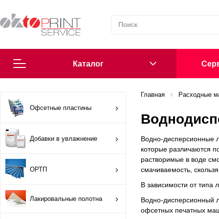
Каталог
Cерв
Согласие на обработку персональных данных
Главная
Расходные м
Офсетные пластины
Воднодисп
Политика в области обработки персональных данных
Добавки в увлажнение
Водно-дисперсионные л
Сообщить о нарушении
которые различаются п
растворимые в воде смо
ОРТП
смачиваемость, скольз
Офсетные пластины
В зависимости от типа 
Добавки в увлажнение
Лакировальные полотна
Водно-дисперсионный л
офсетных печатных маш