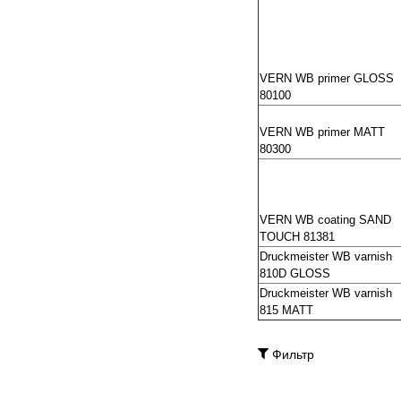
VERN WB primer GLOSS
80100
VERN WB primer MATT
80300
VERN WB coating SAND
TOUCH 81381
Druckmeister WB varnish
810D GLOSS
Druckmeister WB varnish
815 MATT
Фильтр