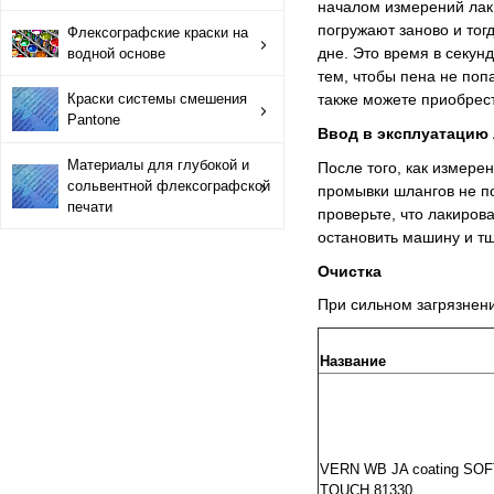
началом измерений лак
Краски системы смешения Pantone
погружают заново и тог
Флексографские краски на
дне. Это время в секун
водной основе
тем, чтобы пена не по
Материалы для глубокой и сольвентной флексографской
Краски системы смешения
также можете приобрест
Pantone
Ввод в эксплуатацию
Материалы для глубокой и
После того, как измере
сольвентной флексографской
промывки шлангов не по
печати
проверьте, что лакиров
остановить машину и тщ
Очистка
При сильном загрязнен
Название
VERN WB JA coating SOF
TOUCH 81330