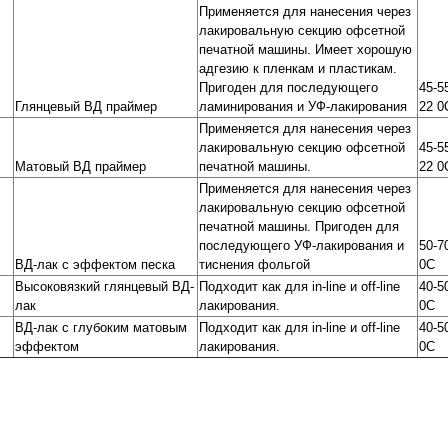
Применяется для нанесения через
лакировальную секцию офсетной
печатной машины. Имеет хорошую
адгезию к пленкам и пластикам.
Пригоден для последующего
45-5
Глянцевый ВД праймер
ламинирования и УФ-лакирования
22 0
Применяется для нанесения через
лакировальную секцию офсетной
45-5
Матовый ВД праймер
печатной машины.
22 0
Применяется для нанесения через
лакировальную секцию офсетной
печатной машины. Пригоден для
последующего УФ-лакирования и
50-7
ВД-лак с эффектом песка
тиснения фольгой
0C
Высоковязкий глянцевый ВД-
Подходит как для in-line и off-line
40-5
лак
лакирования.
0C
ВД-лак с глубоким матовым
Подходит как для in-line и off-line
40-5
эффектом
лакирования.
0C