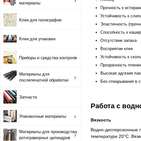
материалы
Противоотмарывающие материалы
Прочность к истиран
Устойчивость к слип
Клеи для полиграфии
Клеи для полиграфии
Эластичность (прочн
Способность к каши
Клеи для упаковки
Клеи для упаковки
Отсутствие запаха
Восприятие клея
Приборы и средства контроля
Устойчивость к ско
Приборы и средства контроля
Прозрачность пленк
Материалы для послепечатной обработки
Высокая адгезия ла
Материалы для
послепечатной обработки
Без отмарывания в с
Запчасти
Запчасти
Упаковочные материалы
Работа с вод
Упаковочные материалы
Материалы для производства ротогравюрных цилиндро
Вязкость
Водно-дисперсионные ла
Материалы для производства
Флексографские краски на водной основе
температуре 20°C. Вязк
ротогравюрных цилиндров