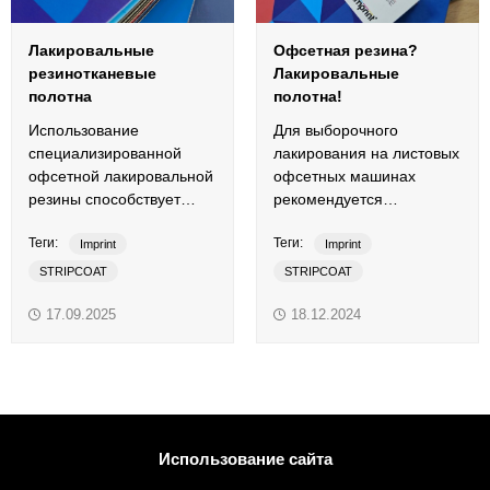
Лакировальные
Офсетная резина?
резинотканевые
Лакировальные
полотна
полотна!
Использование
Для выборочного
специализированной
лакирования на листовых
офсетной лакировальной
офсетных машинах
резины способствует
рекомендуется
повышению качества
использовать
Теги:
Теги:
отделки тиражей.
специализированные
Imprint
Imprint
резинотканевые полотна.
STRIPCOAT
STRIPCOAT
STRIPCOAT-UV
ВД-лак
STRIPCOAT-UV
ВД-лак
17.09.2025
18.12.2024
выборочное лакирование
выборочное лакирование
лакировальная резина
лакировальные полотна
лакировальные полотна
офсетная печать
сплошное лакирование
офсетная резина
УФ-лак
сплошное лакирование
Использование сайта
УФ-лак