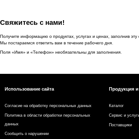
Противоотмарывающие материалы
Клеи для полиграфии
Свяжитесь с нами!
Клеи для упаковки
Получите информацию о продуктах, услугах и ценах, заполнив эту
Мы постараемся ответить вам в течение рабочего дня.
Приборы и средства контроля
Поля «Имя» и «Телефон» необязательны для заполнения.
Материалы для послепечатной обработки
Запчасти
Использование сайта
Продукция и
Упаковочные материалы
Согласие на обработку персональных данных
Каталог
Материалы для производства ротогравюрных цилиндро
Политика в области обработки персональных
Сервис и услуг
данных
Поставщики
Флексографские краски на водной основе
Сообщить о нарушении