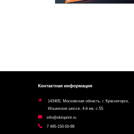
Контактная информация
143405, Московская область, г. Красногорск,
Ильинское шоссе, 4-й км, с.55
info@oktoprint.ru
7 495-150-50-88