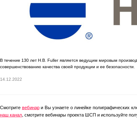
ОРТП
Лакировальные полотна
Триадные краски
Специализированные краски
В течение 130 лет H.B. Fuller является ведущим мировым произво
Лаки
совершенствованию качества своей продукции и ее безопасности.
Поддекельные материалы
14.12.2022
Полотна для автоматической смывки и ручной очистки
Смотрите
вебинар
и Вы узнаете о линейке полиграфических кле
Смывки
наш канал
, смотрите вебинары проекта ШСП и используйте пол
Вспомогательные материалы