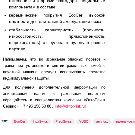
окислению и коррозии благодаря специальным
компонентам в составе;
керамические покрытия EcoCer высокой
плотности для длительной эксплуатации ножа;
стабильность характеристик (прочность,
износостойкость, прямолинейность,
шероховатость) от рулона к рулону в разных
партиях.
Напоминаем, что во избежание опасных порезов и
травм при установке и снятии ракельных ножей в
печатной машине следует использовать средства
индивидуальной защиты.
Для получения дополнительной информации по
анилоксовым валам и ракельным полотнам
обращайтесь к специалистам компании «ОктоПринт
Сервис»: +7 495 150 50 88 /
info@oktoprint.ru
!
Теги:
EcoCer
InoxSwiss
PreciSwiss
YUBO
анилокс
ракельное п