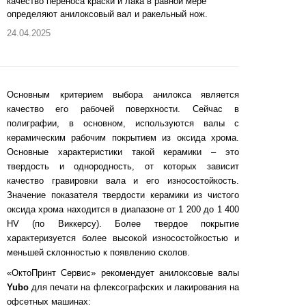
качество переноса краски и лака в равной мере
определяют анилоксовый вал и ракельный нож.
24.04.2025
Основным критерием выбора анилокса является
качество его рабочей поверхности. Сейчас в
полиграфии, в основном, используются валы с
керамическим рабочим покрытием из оксида хрома.
Основные характеристики такой керамики – это
твердость и однородность, от которых зависит
качество гравировки вала и его износостойкость.
Значение показателя твердости керамики из чистого
оксида хрома находится в диапазоне от 1 200 до 1 400
HV (по Виккерсу). Более твердое покрытие
характеризуется более высокой износостойкостью и
меньшей склонностью к появлению сколов.
«ОктоПринт Сервис» рекомендует анилоксовые валы
Yubo
для печати на флексографских и лакирования на
офсетных машинах: