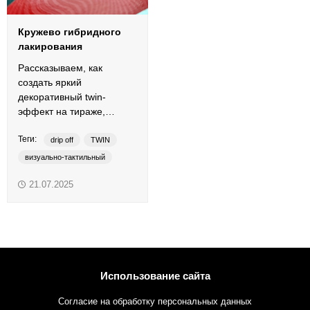
Кружево гибридного
лакирования
Рассказываем, как
создать яркий
декоративный twin-
эффект на тираже,
отпечатанном на
Теги:
макулатурном картоне.
drip off
TWIN
визуально-тактильный
гибридное лакирование
21.07.2025
глянцево-матовый
твин-эффект
УФ-лак
Использование сайта
Согласие на обработку персональных данных