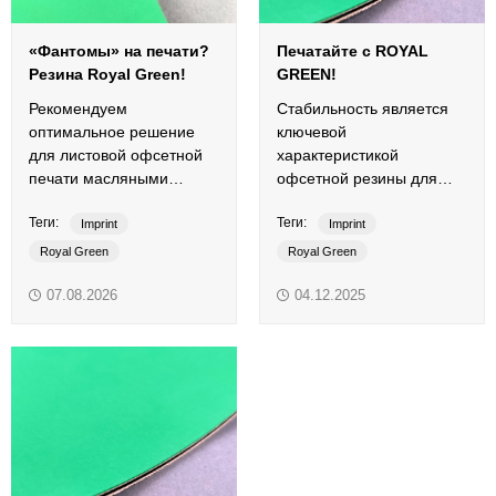
«Фантомы» на печати?
Печатайте с ROYAL
Резина Royal Green!
GREEN!
Рекомендуем
Стабильность является
оптимальное решение
ключевой
для листовой офсетной
характеристикой
печати масляными
офсетной резины для
красками по пыльным
высококачественной
Теги:
Теги:
бумагам и картонам.
полноцветной листовой
Imprint
Imprint
печати.
Royal Green
Royal Green
листовая печать
ОРТП
листовая печать
ОРТП
07.08.2026
04.12.2025
офсетная резина
офсетная резина
смывки
офсетные краски
традиционные краски
традиционные краски
UNIWASH 4G/4.0