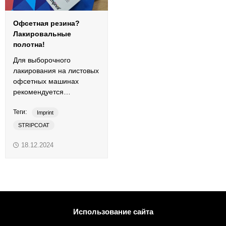
Офсетная резина?
Лакировальные
полотна!
Для выборочного
лакирования на листовых
офсетных машинах
рекомендуется
использовать
Теги:
специализированные
Imprint
резинотканевые полотна.
STRIPCOAT
STRIPCOAT-UV
ВД-лак
18.12.2024
выборочное лакирование
лакировальные полотна
офсетная печать
офсетная резина
сплошное лакирование
Использование сайта
УФ-лак