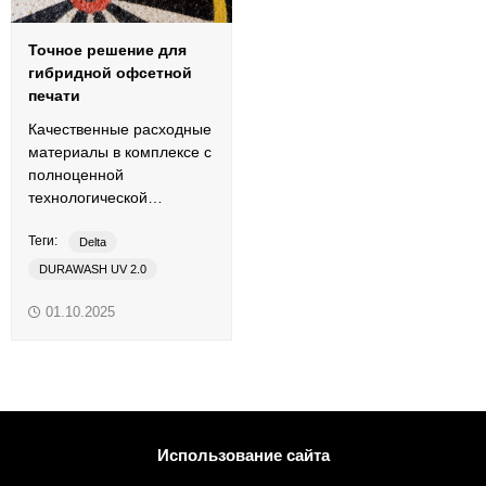
Точное решение для
гибридной офсетной
печати
Качественные расходные
материалы в комплексе с
полноценной
технологической
поддержкой
Теги:
способствуют
Delta
эффективной работе
DURAWASH UV 2.0
типографий.
Imprint
MIX-валы
01.10.2025
SPECTRA
гибридная печать
гибридная резина
офсетная резина
печатные валы
смывки
Использование сайта