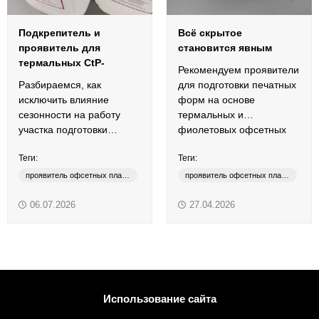
Подкрепитель и
Всё скрытое
проявитель для
становится явным
термальных СtP-
Рекомендуем проявители
пластин
Разбираемся, как
для подготовки печатных
исключить влияние
форм на основе
сезонности на работу
термальных и
участка подготовки
фиолетовых офсетных
офсетных печатных
пластин.
Теги:
Теги:
форм.
проявитель офсетных пластин
проявитель офсетных пластин
термальные пластины
термальные пластины
06.07.2026
27.04.2026
CTP DEVELOPER
фиолетовые пластины
CTP REPLENISHER
CTP DEVELOPER
CTP REPLENISHER
CTСP DEVELOPER
Использование сайта