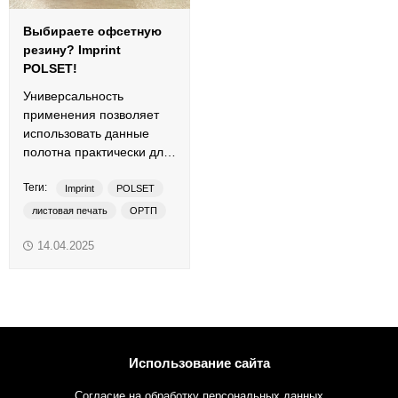
Выбираете офсетную
резину? Imprint
POLSET!
Универсальность
применения позволяет
использовать данные
полотна практически для
любых задач листовой
Теги:
офсетной печати.
Imprint
POLSET
листовая печать
ОРТП
офсетная резина
14.04.2025
традиционные краски
Использование сайта
Согласие на обработку персональных данных