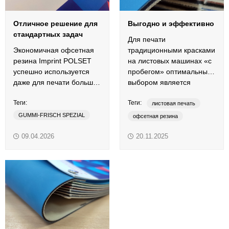
Отличное решение для
Выгодно и эффективно
стандартных задач
Для печати
Экономичная офсетная
традиционными красками
резина Imprint POLSET
на листовых машинах «с
успешно используется
пробегом» оптимальным
даже для печати больших
выбором является
форматов на машинах «с
офсетная резина Imprint
Теги:
Теги:
пробегом».
POLSET.
листовая печать
GUMMI-FRISCH SPEZIAL
офсетная резина
Imprint
POLSET
смывки
09.04.2026
20.11.2025
листовая печать
традиционные краски
офсетная резина
HUBER W-45
Imprint
очиститель
регенератор
POLSET
традиционные краски