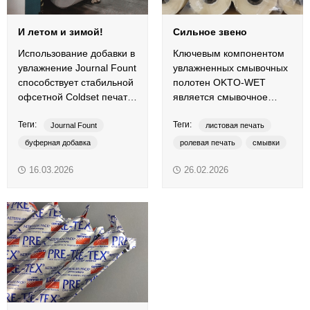
И летом и зимой!
Сильное звено
Использование добавки в
Ключевым компонентом
увлажнение Journal Fount
увлажненных смывочных
способствует стабильной
полотен OKTO-WET
офсетной Coldset печати
является смывочное
в любое время года.
средство.
Теги:
Теги:
Journal Fount
листовая печать
буферная добавка
ролевая печать
смывки
добавки в увлажнение
увлажненные смывочные полотна
16.03.2026
26.02.2026
рулонная печать
Coldset
Heatset
ColdSet
Heatset
OKTO-WET