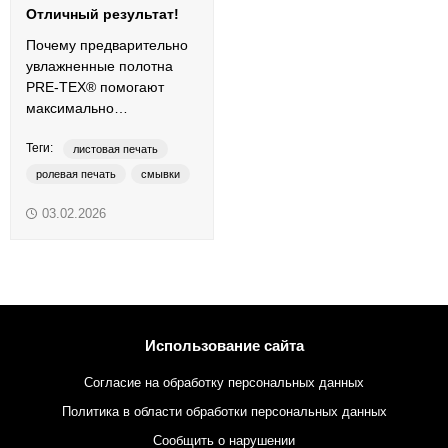
Отличный результат!
Почему предварительно
увлажненные полотна
PRE-TEX® помогают
максимально
эффективно смывать
Теги:
офсетную резину?
листовая печать
ролевая печать
смывки
увлажненные смывочные полотна
03.02.2026
Coldset
Heatset
PRE-TEX
Использование сайта
Согласие на обработку персональных данных
Политика в области обработки персональных данных
Сообщить о нарушении