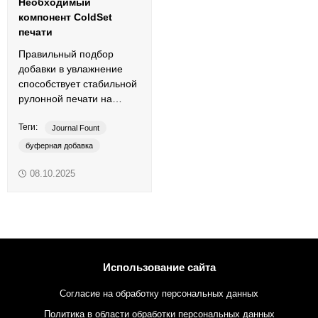
Необходимый
компонент ColdSet
печати
Правильный подбор
добавки в увлажнение
способствует стабильной
рулонной печати на
пыльных офсетных
Теги:
бумагах.
Journal Fount
буферная добавка
добавки в увлажнение
08.10.2025
рулонная печать
ColdSet
пыльные офсетные бумаги
Использование сайта
Согласие на обработку персональных данных
Политика в области обработки персональных данных