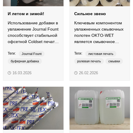
И летом и зимой!
Сильное звено
Использование добавки в
Ключевым компонентом
увлажнение Journal Fount
увлажненных смывочных
способствует стабильной
полотен OKTO-WET
офсетной Coldset печати
является смывочное
в любое время года.
средство.
Теги:
Теги:
Journal Fount
листовая печать
буферная добавка
ролевая печать
смывки
добавки в увлажнение
увлажненные смывочные полотна
16.03.2026
26.02.2026
рулонная печать
Coldset
Heatset
ColdSet
Heatset
OKTO-WET