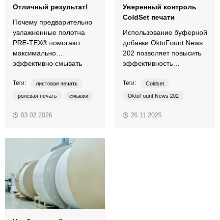
Отличный результат!
Уверенный контроль
ColdSet печати
Почему предварительно
увлажненные полотна
Использование буферной
PRE-TEX® помогают
добавки OktoFount News
максимально
202 позволяет повысить
эффективно смывать
эффективность
офсетную резину?
полиграфического
Теги:
Теги:
производства.
листовая печать
Coldset
ролевая печать
смывки
OktoFount News 202
увлажненные смывочные полотна
буферная добавка
03.02.2026
26.11.2025
Coldset
Heatset
добавки в увлажнение
PRE-TEX
контроль увлажнения
рулонная печать
традиционные краски