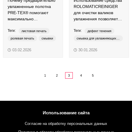
Почему предварительно
Использование средства
увлажненные полотна
ROLOMATICREINIGER
PRE-TEX® помогают
для очистки валиков
максимально
увлажнения позволяет
эффективно смывать
быстро стабилизировать
Теги:
Теги:
офсетную резину?
процесс офсетной
листовая печать
дефект тенения
печати.
ролевая печать
смывки
смывка для увлажняющих валов
увлажненные смывочные полотна
средства для очистки
03.02.2026
30.01.2026
Coldset
Heatset
ROLOMATICREINIGER
PRE-TEX
1
2
3
4
5
Использование сайта
Согласие на обработку персональных данных