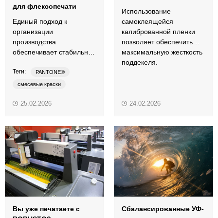
для флексопечати
Использование
Единый подход к
самоклеящейся
организации
калиброванной пленки
производства
позволяет обеспечить
обеспечивает стабильное
максимальную жесткость
качество флексографских
поддекеля.
Теги:
УФ-пантонов на всех
PANTONE®
наших станциях
смесевые краски
смешения.
узкорулонная печать
25.02.2026
24.02.2026
УФ-пантоны
флексопечать
этикетки
Вы уже печатаете с
Сбалансированные УФ-