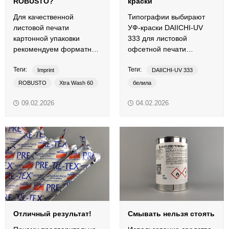
ROBUSTO?
краски
Для качественной
Типографии выбирают
листовой печати
УФ-краски DAIICHI-UV
картонной упаковки
333 для листовой
рекомендуем форматную
офсетной печати
офсетную резину Imprint
упаковки из картона.
Теги:
Теги:
ROBUSTO и смывку Xtra
Imprint
DAIICHI-UV 333
Wash 60.
ROBUSTO
Xtra Wash 60
белила
листовая печать
картонная упаковка
09.02.2026
04.02.2026
офсетная резина
листовая печать
смывки
офсетные краски
традиционные краски
триадная краска
УФ-краски
Отличный результат!
Смывать нельзя стоять