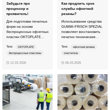
Забудьте про
Как продлить срок
процессор и
службы офсетной
проявитель!
резины?
Для подготовки печатных
Использование средства
форм на основе
GUMMI-FRISCH SPEZIAL
беспроцессных офсетных
позволяет восстановить
пластин OKTOPLATE
печатно-технические
XPCTP Processless
свойства ОРТП и валиков.
Теги:
Теги:
требуется только
OKTOPLATE
офсетная резина
экспонирующее CTP-
беспроцессные пластины
очиститель
устройство.
офсетные пластины и термальные пластины
печатные валы
12.03.2026
06.03.2026
регенератор
средство для глубокой очистки
средство для регенерации
GUMMI-FRISCH SPEZIAL