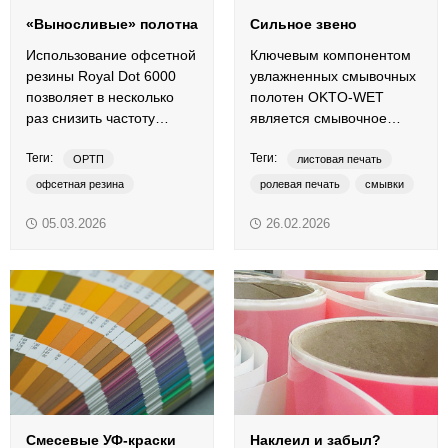
«Выносливые» полотна
Сильное звено
Использование офсетной
Ключевым компонентом
резины Royal Dot 6000
увлажненных смывочных
позволяет в несколько
полотен OKTO-WET
раз снизить частоту
является смывочное
замены ОРТП на
средство.
Теги:
Теги:
рулонных печатных
ОРТП
листовая печать
машинах.
офсетная резина
ролевая печать
смывки
листовая печать
увлажненные смывочные полотна
05.03.2026
26.02.2026
рулонная печать
Coldset
Heatset
гибридная печать
OKTO-WET
традиционные краски
УФ-краски
Смесевые УФ-краски
Наклеил и забыл?