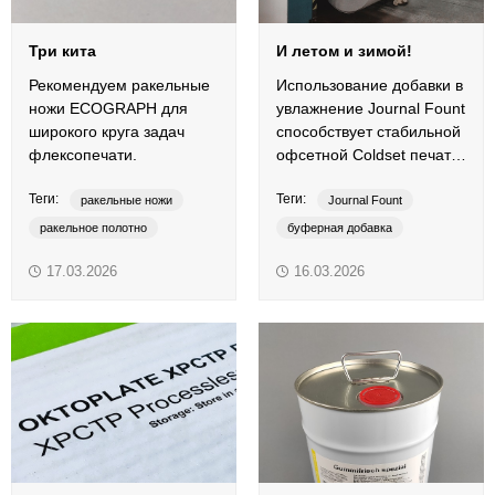
Три кита
И летом и зимой!
Рекомендуем ракельные
Использование добавки в
ножи ECOGRAPH для
увлажнение Journal Fount
широкого круга задач
способствует стабильной
флексопечати.
офсетной Coldset печати
в любое время года.
Теги:
Теги:
ракельные ножи
Journal Fount
ракельное полотно
буферная добавка
ракельные лезвия
добавки в увлажнение
17.03.2026
16.03.2026
EcoCer
InoxSwiss
рулонная печать
PlasticSwiss
PreciSwiss
ColdSet
Heatset