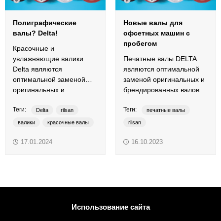
Полиграфические
Новые валы для
валы? Delta!
офсетных машин с
пробегом
Красочные и
увлажняющие валики
Печатные валы DELTA
Delta являются
являются оптимальной
оптимальной заменой
заменой оригинальных и
оригинальных и
брендированных валов
брендированных валов
для оборудования
Теги:
Теги:
офсетных печатных
полиграфических и
Delta
rilsan
печатные валы
машин.
упаковочных
валики
красочные валы
rilsan
производств.
печатные валы
рильсан
валы для печатной машины
17.01.2024
16.10.2023
увлажняющие валы
рильсан
красочные валы
увлажняющие валы
Использование сайта