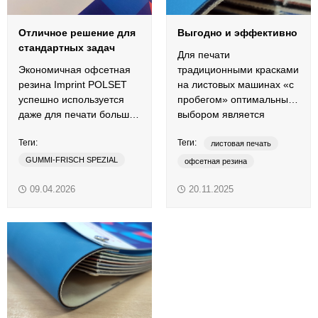
Отличное решение для
Выгодно и эффективно
стандартных задач
Для печати
Экономичная офсетная
традиционными красками
резина Imprint POLSET
на листовых машинах «с
успешно используется
пробегом» оптимальным
даже для печати больших
выбором является
форматов на машинах «с
офсетная резина Imprint
Теги:
Теги:
пробегом».
POLSET.
листовая печать
GUMMI-FRISCH SPEZIAL
офсетная резина
Imprint
POLSET
смывки
09.04.2026
20.11.2025
листовая печать
традиционные краски
офсетная резина
HUBER W-45
Imprint
очиститель
регенератор
POLSET
традиционные краски