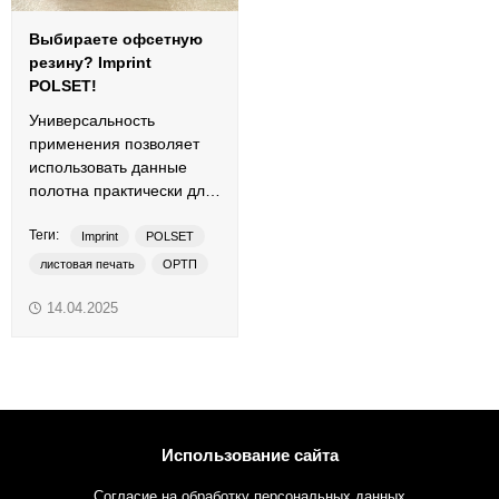
Выбираете офсетную
резину? Imprint
POLSET!
Универсальность
применения позволяет
использовать данные
полотна практически для
любых задач листовой
Теги:
офсетной печати.
Imprint
POLSET
листовая печать
ОРТП
офсетная резина
14.04.2025
традиционные краски
Использование сайта
Согласие на обработку персональных данных