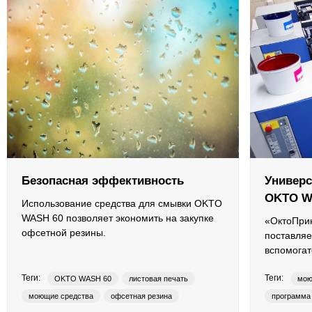
Противоотмарывающие материалы
Клеи для полиграфии
Клеи для упаковки
Приборы и средства контроля
Материалы для послепечатной обработки
Безопасная эффективность
Универ
Запчасти
OKTO W
Использование средства для смывки OKTO
WASH 60 позволяет экономить на закупке
«ОктоПрин
Упаковочные материалы
офсетной резины.
поставля
вспомога
Материалы для производства ротогравюрных цилиндро
Теги:
Теги:
OKTO WASH 60
листовая печать
мою
Флексографские краски на водной основе
моющие средства
офсетная резина
программа