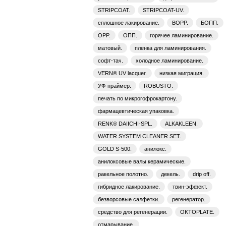
STRIPCOAT.
STRIPCOAT-UV.
сплошное лакирование.
BOPP.
БОПП.
OPP.
ОПП.
горячее ламинирование.
матовый.
пленка для ламинирования.
софт-тач.
холодное ламинирование.
VERN® UV lacquer.
низкая миграция.
УФ-праймер.
ROBUSTO.
печать по микрогофрокартону.
фармацевтическая упаковка.
RENK® DAIICHI-SPL.
ALKAKLEEN.
WATER SYSTEM CLEANER SET.
GOLD S-500.
анилокс.
анилоксовые валы керамические.
ракельное полотно.
декель.
drip off.
гибридное лакирование.
твин-эффект.
безворсовые салфетки.
регенератор.
средство для регенерации.
OKTOPLATE.
отмарывание.