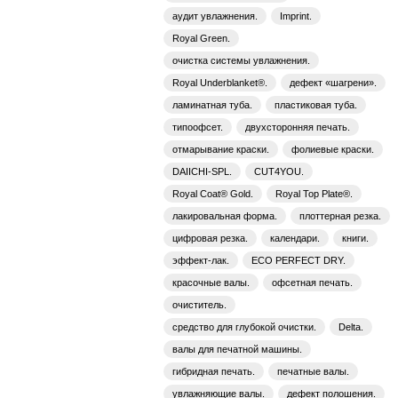
аудит увлажнения.
Imprint.
Royal Green.
очистка системы увлажнения.
Royal Underblanket®.
дефект «шагрени».
ламинатная туба.
пластиковая туба.
типоофсет.
двухсторонняя печать.
отмарывание краски.
фолиевые краски.
DAIICHI-SPL.
CUT4YOU.
Royal Coat® Gold.
Royal Top Plate®.
лакировальная форма.
плоттерная резка.
цифровая резка.
календари.
книги.
эффект-лак.
ECO PERFECT DRY.
красочные валы.
офсетная печать.
очиститель.
средство для глубокой очистки.
Delta.
валы для печатной машины.
гибридная печать.
печатные валы.
увлажняющие валы.
дефект полошения.