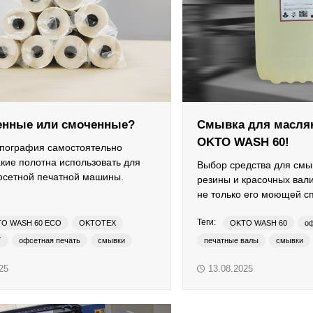
енные или смоченные?
Смывка для масля
OKTO WASH 60!
ипография самостоятельно
акие полотна использовать для
Выбор средства для смы
фсетной печатной машины.
резины и красочных вал
не только его моющей с
Теги:
O WASH 60 ECO
OKTOTEX
OKTO WASH 60
оф
T
офсетная печать
смывки
печатные валы
смывки
ые смывочные полотна
традиционные краски
25
13.08.2025