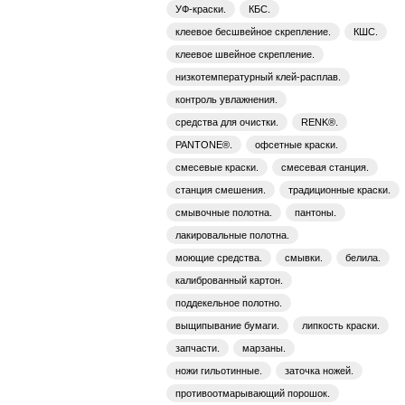
УФ-краски.
КБС.
клеевое бесшвейное скрепление.
КШС.
клеевое швейное скрепление.
низкотемпературный клей-расплав.
контроль увлажнения.
средства для очистки.
RENK®.
PANTONE®.
офсетные краски.
смесевые краски.
смесевая станция.
станция смешения.
традиционные краски.
смывочные полотна.
пантоны.
лакировальные полотна.
моющие средства.
смывки.
белила.
калиброванный картон.
поддекельное полотно.
выщипывание бумаги.
липкость краски.
запчасти.
марзаны.
ножи гильотинные.
заточка ножей.
противоотмарывающий порошок.