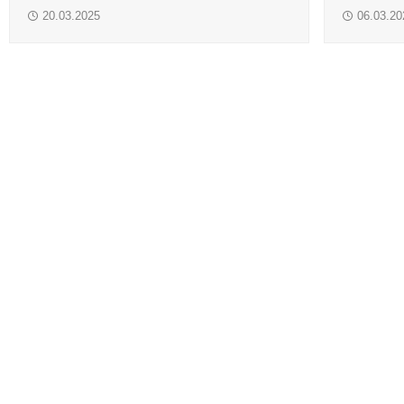
печатные валы
смывки и традиционные краски
OKTO WAS
20.03.2025
06.03.20
Краски системы смешения Pantone
Материалы для глубокой и сольвентной флексографской