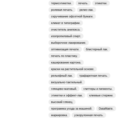
термоэтикетки.
печать.
этикетки.
ролевая печать.
релиз-лак.
скручивание офсетной бумаги.
климат в типографии.
очиститель анилокса.
изопропиловый спирт.
выборочное лакирование.
оптимизация печати.
блистерный лак.
печать по пластику.
каширование картона.
краски на растительной основе.
рельефный лак.
трафаретная печать.
визуально-тактильный.
глянцево-матовый.
глиттеры и пигменты.
этикетки и эффект-лак.
клеевые стержни.
высокий глянец.
программа ухода за машиной.
DataMatrix.
маркировка.
узкорулонная печать.