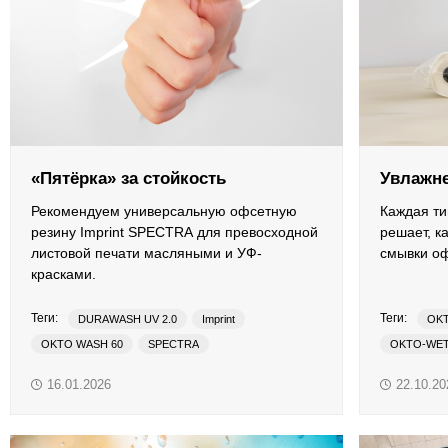
ОРТП
Лакировальные полотна
Триадные краски
Специализированные краски
«Пятёрка» за стойкость
Увлажн
Лаки
Рекомендуем универсальную офсетную
Каждая т
резину Imprint SPECTRA для превосходной
решает, к
листовой печати масляными и УФ-
смывки о
Поддекельные материалы
красками.
Полотна для автоматической смывки и ручной очистки
Теги:
Теги:
DURAWASH UV 2.0
Imprint
OKT
OKTO WASH 60
SPECTRA
OKTO-WE
Смывки
гибридная печать
листовая печать
увлажненн
16.01.2026
22.10.20
офсетная резина
смывки
Вспомогательные материалы