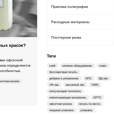
Практика полиграфии
Расходные материалы
Плоттерная резка
ных красок?
Теги
вки офсетной
иков определяется
клей.
клеевое оборудование.
спирт.
пособностью.
бесспиртовая печать.
добавки в увлажнение.
ИПС.
ВД-лак.
сетная резина
УФ-лак.
масляный лак.
TWIN.
консультация технолога.
невпитывающие материалы.
ОРТП.
офсетная резина.
печать по жести.
пищевая упаковка.
упаковка.