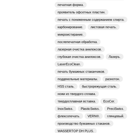
печатная форма.
проявитель офсетных пластин.
печать с пониженным содержанием спирта.
карбонирование.
листовая печать.
микроистирание.
послепечатная обработка.
лазерная очистка анилоксов.
глубокая очистка анилоксов.
Лазеръ.
LaserEcoClean.
печать бумажных стаканчиков.
поддекельные материалы.
разнотон.
HSS сталь.
быстрорежущая сталь.
ножи из твердого сплава.
твердосплавная вставка.
EcoCer.
InoxSwiss.
PlasticSwiss.
PreciSwiss.
флексопечать.
VERN®.
глянцевый.
производство бумажных стаканов.
WASSERTOP DH PLUS.