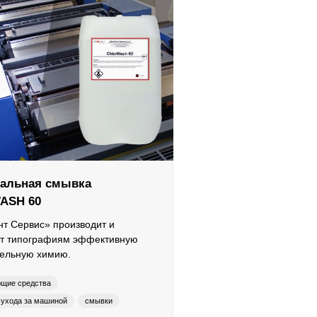
сальная смывка
ASH 60
т Сервис» производит и
ет типографиям эффективную
тельную химию.
в
щие средства
 ухода за машиной
смывки